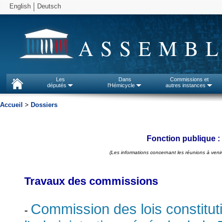
English
Deutsch
ASSEMBL
Les
Dans
Commissions et
députés
l'Hémicycle
autres instances
Accueil
>
Dossiers
Fonction publique :
(Les informations concernant les réunions à venir
Travaux des commissions
Commission des lois constitutio
-