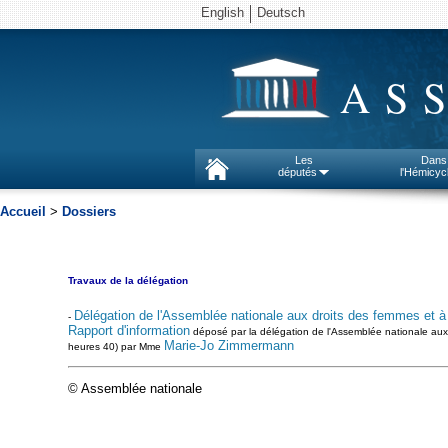
English
Deutsch
AS
Les
Dans
députés
l'Hémicyc
Accueil
>
Dossiers
Travaux de la délégation
Délégation de l'Assemblée nationale aux droits des femmes et à
-
Rapport d'information
déposé par la délégation de l'Assemblée nationale aux 
Marie-Jo Zimmermann
heures 40) par Mme
© Assemblée nationale