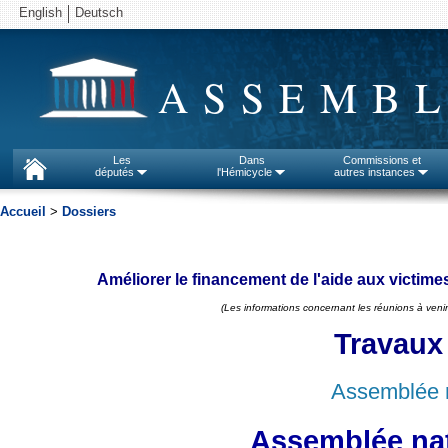
English
Deutsch
ASSEMBL
Les
Dans
Commissions et
députés
l'Hémicycle
autres instances
Accueil
>
Dossiers
Améliorer le financement de l'aide aux victime
(Les informations concernant les réunions à venir
Travaux
Assemblée n
Assemblée nat