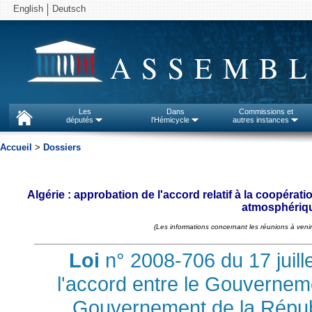
English
Deutsch
ASSEMBL
Les
Dans
Commissions et
députés
l'Hémicycle
autres instances
Accueil
>
Dossiers
Algérie : approbation de l'accord relatif à la coopérati
atmosphériqu
(Les informations concernant les réunions à venir
Loi
n° 2008-706 du 17 juill
l'accord entre le Gouverneme
Gouvernement de la Répub