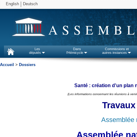
English
Deutsch
ASSEMBL
Les
Dans
Commissions et
députés
l'Hémicycle
autres instances
Accueil
>
Dossiers
Santé : création d'un plan 
(Les informations concernant les réunions à venir
Travaux
Assemblée n
Assemblée nat