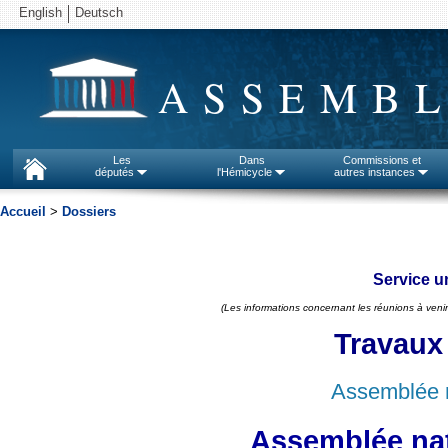
English
Deutsch
ASSEMBL
Les
Dans
Commissions et
députés
l'Hémicycle
autres instances
Accueil
>
Dossiers
Service un
(Les informations concernant les réunions à venir
Travaux
Assemblée n
Assemblée nat