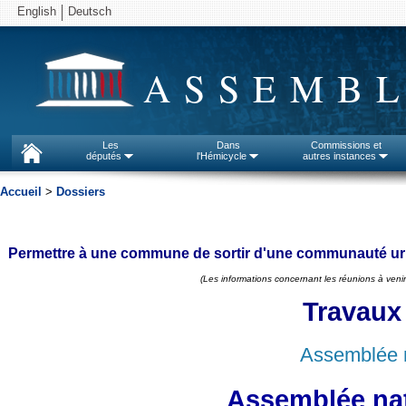
English
Deutsch
ASSEMBL
Les
Dans
Commissions et
députés
l'Hémicycle
autres instances
Accueil
>
Dossiers
Permettre à une commune de sortir d'une communauté ur
(Les informations concernant les réunions à venir
Travaux
Assemblée n
Assemblée nat