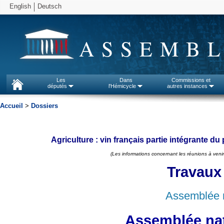
English
Deutsch
ASSEMBL
Les
Dans
Commissions et
députés
l'Hémicycle
autres instances
Accueil
>
Dossiers
Agriculture : vin français partie intégrante d
(Les informations concernant les réunions à venir
Travaux
Assemblée n
Assemblée nat