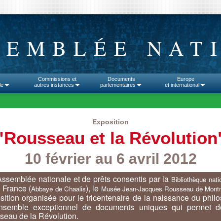
SEMBLÉE NAT
Commissions et
Documents
Europe
le
autres instances
parlementaires
et international
Exposition
"Rousseau et la Révolution
10 février au 6 avril 2012
Assemblée nationale et de prêts consentis par la
Bibliothèque nat
de France (
), le
Abbaye de Chaalis
Musée Jean-Jacques Rousseau de Mont
osition organisée pour le tricentenaire de la naissance du phil
nsemble exceptionnel de documents uniques qui permet de 
eau de la Révolution.