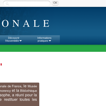
IONALE
Découvrir
Informations
l'Assemblée
pratiques
"
, le
ionale de France
Musée
et la
morency
Bibliothèque
osophe, a réuni pour la
restituer toutes les