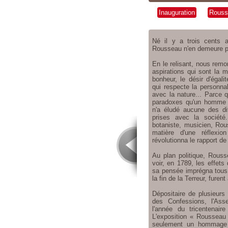
Inauguration
Rousse
Né il y a trois cents 
Rousseau n'en demeure p
En le relisant, nous rem
aspirations qui sont la 
bonheur, le désir d'égali
qui respecte la personnal
avec la nature... Parce 
paradoxes qu'un homme 
n'a éludé aucune des dif
prises avec la société.
botaniste, musicien, Rous
matière d'une réflexion
révolutionna le rapport de
Au plan politique, Rouss
voir, en 1789, les effets 
sa pensée imprégna tous c
la fin de la Terreur, furen
Dépositaire de plusieurs
des Confessions, l'Asse
l'année du tricentenair
L'exposition « Rousseau 
seulement un hommage à 