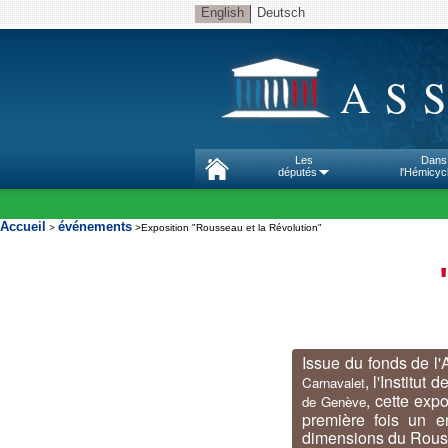
English
Deutsch
AS
Les
Dans
députés
l'Hémicyc
Accueil
événements
>
>Exposition "Rousseau et la Révolution"
Issue du fonds de l'
, l'Institut 
Carnavalet
, cette exp
de Genève
première fois un e
dimensions du Rouss