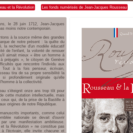
au et la Révolution
Les fonds numérisés de Jean-Jacques Rousseau
ans, le 28 juin 1712, Jean-Jacques
as moins notre contemporain.
ontons à la source même des grandes
marque de notre présent : la quête du
té, la recherche d'un modèle éducatif
ité de l'enfant, la volonté de renouer
qu'il aimait mieux « être un homme à
à préjugés », le citoyen de Genève
ficultés que rencontre l'individu aux
 Tout à la fois penseur, écrivain,
seau tira de sa propre sensibilité la
 si profondément originale qu'elle
 l'homme à la collectivité.
eau s'éteignit onze ans trop tôt pour
de cette mutation intellectuelle, mais
eux qui, de la prise de la Bastille à
t aux origines de notre République.
 manuscrits importants, comme celui
mblée nationale se devait d'ouvrir
e par une manifestation ambitieuse.
et la Révolution » ne constitue pas
l'écrivain, elle invite chacune et