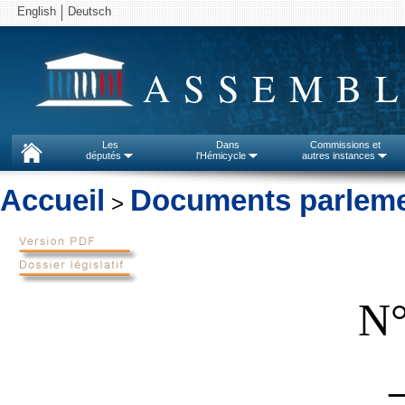
English
Deutsch
ASSEMBL
Les
Dans
Commissions et
députés
l'Hémicycle
autres instances
Accueil
Documents parleme
>
N°