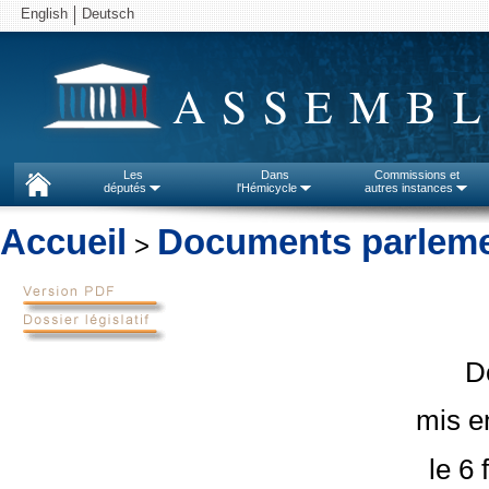
English
Deutsch
ASSEMBL
Les
Dans
Commissions et
députés
l'Hémicycle
autres instances
Accueil
Documents parleme
>
D
mis en
le 6 