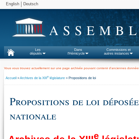
English
Deutsch
ASSEMBL
Les
Dans
Commissions et
députés
l'Hémicycle
autres instances
Vous vous trouvez actuellement sur une page archivée pouvant contenir d'anciennes données
e
Accueil
>
Archives de la XIII
législature
> Propositions de loi
Propositions de loi déposé
nationale
e