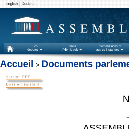
English
Deutsch
ASSEMBL
Les
Dans
Commissions et
députés
l'Hémicycle
autres instances
Accueil
Documents parleme
>
N
ASSEMBL