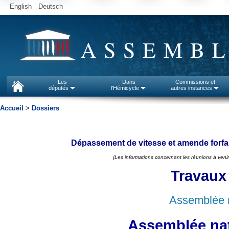
English
Deutsch
ASSEMBL
Les
Dans
Commissions et
députés
l'Hémicycle
autres instances
Accueil
>
Dossiers
Dépassement de vitesse et amende forfaita
(Les informations concernant les réunions à venir
Travaux
Assemblée n
Assemblée nat