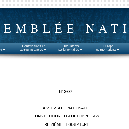
SEMBLÉE NAT
Commissions et
Documents
Europe
le
autres instances
parlementaires
et international
N° 3682
_____
ASSEMBLÉE NATIONALE
CONSTITUTION DU 4 OCTOBRE 1958
TREIZIÈME LÉGISLATURE