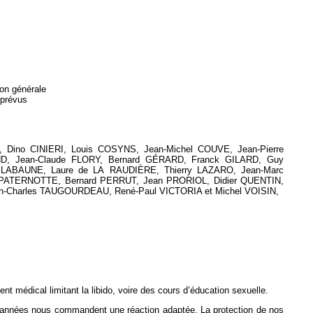
ion générale
 prévus
Dino CINIERI, Louis COSYNS, Jean-Michel COUVE, Jean-Pierre
, Jean-Claude FLORY, Bernard GÉRARD, Franck GILARD, Guy
 LABAUNE, Laure de LA RAUDIÈRE, Thierry LAZARO, Jean-Marc
 PATERNOTTE, Bernard PERRUT, Jean PRORIOL, Didier QUENTIN,
n-Charles TAUGOURDEAU, René-Paul VICTORIA et Michel VOISIN,
t médical limitant la libido, voire des cours d’éducation sexuelle.
 années nous commandent une réaction adaptée. La protection de nos