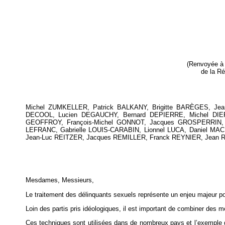
(Renvoyée à l
de la Ré
Michel ZUMKELLER, Patrick BALKANY, Brigitte BARÈGES, Jea
DECOOL, Lucien DEGAUCHY, Bernard DEPIERRE, Michel DIE
GEOFFROY, François-Michel GONNOT, Jacques GROSPERRIN, P
LEFRANC, Gabrielle LOUIS-CARABIN, Lionnel LUCA, Daniel M
Jean-Luc REITZER, Jacques REMILLER, Franck REYNIER, Jean R
Mesdames, Messieurs,
Le traitement des délinquants sexuels représente un enjeu majeur pou
Loin des partis pris idéologiques, il est important de combiner des 
Ces techniques sont utilisées dans de nombreux pays et l’exemple