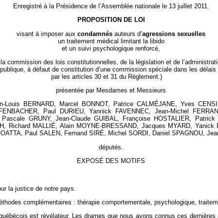
Enregistré à la Présidence de l’Assemblée nationale le 13 juillet 2011.
PROPOSITION DE LOI
visant à imposer aux
condamnés
auteurs d’
agressions sexuelles
un traitement médical limitant la libido
et un suivi psychologique renforcé,
a commission des lois constitutionnelles, de la législation et de l’administrat
publique, à défaut de constitution d’une commission spéciale dans les délais
par les articles 30 et 31 du Règlement.)
présentée par Mesdames et Messieurs
n-Louis BERNARD, Marcel BONNOT, Patrice CALMÉJANE, Yves CENSI, 
FENBACHER, Paul DURIEU, Yannick FAVENNEC, Jean-Michel FERRAND
ascale GRUNY, Jean-Claude GUIBAL, Françoise HOSTALIER, Patrick
ACH, Richard MALLIÉ, Alain MOYNE-BRESSAND, Jacques MYARD, Yanick
OATTA, Paul SALEN, Fernand SIRÉ, Michel SORDI, Daniel SPAGNOU, Jea
députés.
EXPOSÉ DES MOTIFS
r la justice de notre pays.
méthodes complémentaires : thérapie comportementale, psychologique, traitemen
 québécois est révélateur. Les drames que nous avons connus ces dernières