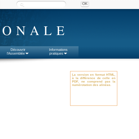
IONALE
Découvrir
Informations
l'Assemblée
pratiques
La version en format HTML,
à la différence de celle en
PDF, ne comprend pas la
numérotation des alinéas.