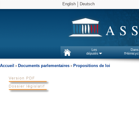
English
Deutsch
AS
Les
Dans
députés
l'Hémicyc
Accueil
Documents parlementaires
Propositions de loi
>
>