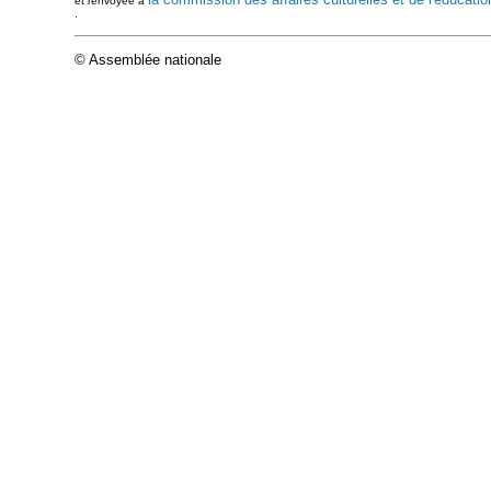
et renvoyée à
.
© Assemblée nationale