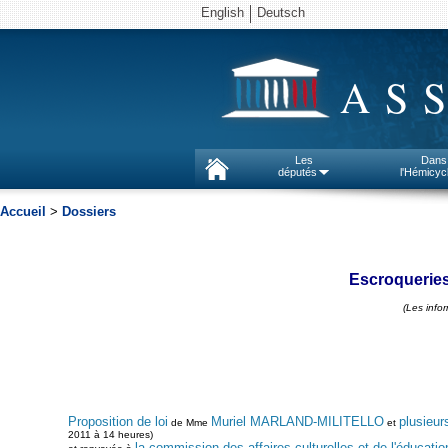
English
Deutsch
AS
Les
Dans
députés
l'Hémicyc
Accueil
>
Dossiers
Escroqueries e
(Les info
Proposition de loi
Muriel MARLAND-MILITELLO
plusieur
de Mme
et
2011 à 14 heures)
la commission des affaires culturelles et de l'éducatio