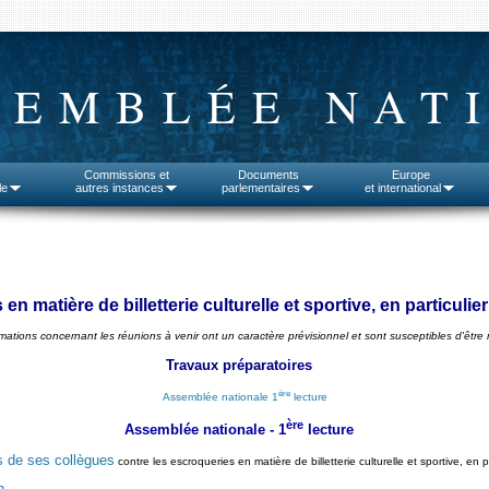
SEMBLÉE NAT
Commissions et
Documents
Europe
le
autres instances
parlementaires
et international
n matière de billetterie culturelle et sportive, en particulier
rmations concernant les réunions à venir ont un caractère prévisionnel et sont susceptibles d'être 
Travaux préparatoires
ère
Assemblée nationale 1
lecture
ère
Assemblée nationale - 1
lecture
s de ses collègues
contre les escroqueries en matière de billetterie culturelle et sportive, en p
n