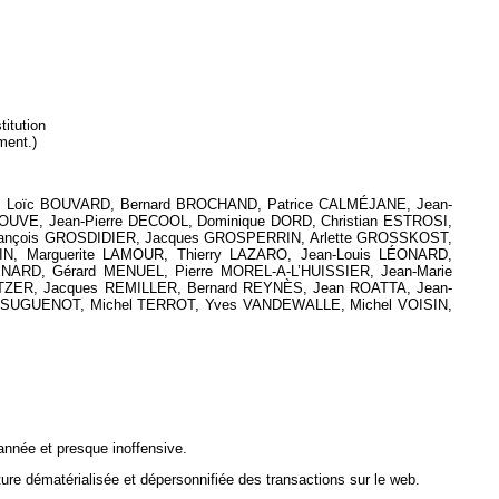
titution
ment.)
G, Loïc BOUVARD, Bernard BROCHAND, Patrice CALMÉJANE, Jean-
OUVE, Jean-Pierre DECOOL, Dominique DORD, Christian ESTROSI,
 François GROSDIDIER, Jacques GROSPERRIN, Arlette GROSSKOST,
IN, Marguerite LAMOUR, Thierry LAZARO, Jean-Louis LÉONARD,
ÉNARD, Gérard MENUEL, Pierre MOREL-A-L’HUISSIER, Jean-Marie
TZER, Jacques REMILLER, Bernard REYNÈS, Jean ROATTA, Jean-
in SUGUENOT, Michel TERROT, Yves VANDEWALLE, Michel VOISIN,
rannée et presque inoffensive.
ature dématérialisée et dépersonnifiée des transactions sur le web.