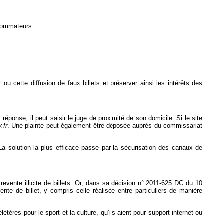
nsommateurs.
u cette diffusion de faux billets et préserver ainsi les intérêts des
nse, il peut saisir le juge de proximité de son domicile. Si le site
.fr
. Une plainte peut également être déposée auprès du commissariat
 La solution la plus efficace passe par la sécurisation des canaux de
evente illicite de billets. Or, dans sa décision n° 2011-625 DC du 10
vente de billet, y compris celle réalisée entre particuliers de manière
tères pour le sport et la culture, qu’ils aient pour support internet ou