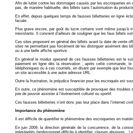
Afin de lutter contre les dommages causés par les escroqueries en mat
pas, de manière habituelle, des billets sans l’autorisation du producte
En effet, depuis quelques temps de fausses billetteries en ligne éclo
faciale.
Plus grave encore, par goût du lucre certains vont même jusqu’à me
inexistants. Il convient d’ailleurs de souligner que les faux billets 
Ces sites proposent en général des billets avant la date de vente of
sites ne permettant pas forcément de les distinguer aisément des bill
ou à une belle affiche sportive.
En général le
modus operandi
de ces fausses billetteries est le sui
paiement en ligne dès la réservation ; après cette commande, le cl
téléphoniques ou à ces courriels, en disant par exemple que leur four
un site accessible à une autre adresse URL.
Outre la frustration, le préjudice financier pour les escroqués est so
En outre, ce phénomène est susceptible de provoquer des troubles sur
joie de pouvoir assister à l’événement culturel ou sportif.
Ces fausses billetteries n’ont donc pas leur place dans l’internet civi
Importance du phénomène
Il est difficile de quantifier le phénomène des escroqueries en matière 
En juin 2009, la direction générale de la concurrence, de la conso
irrégularités (professionnel difficile à identifier, clauses abusives…) 