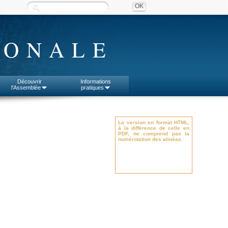
IONALE
Découvrir
Informations
l'Assemblée
pratiques
La version en format HTML,
à la différence de celle en
PDF, ne comprend pas la
numérotation des alinéas.