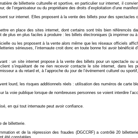
ière de billetterie culturelle et sportive, en particulier sur internet, il co
ur, de l’organisateur ou du propriétaire des droits d’exploitation d’une manifes
sent sur internet. Elles proposent à la vente des billets pour des spectacles 
ttre en place des sites internet, dont certains sont très bien référencés d
sont de plus en plus faciles à produire : les billets électroniques (à imprimer 
ficielle ou les proposent à la vente alors même que les réseaux officiels aff
etteries sérieuses, l’internaute croit donc en toute bonne foi avoir bénéficié
vant : un site internet propose à la vente des billets pour un spectacle ou u
ient s’inquiétant de ne rien recevoir contacte le site internet, dans les p
nisseur a du retard et, à l’approche du jour de l’événement culturel ou sporti
uvent lourd, les risques additionnels réels : utilisation des numéros de carte 
 la voie publique lorsque de nombreuses personnes se voient interdire l’accès
lisé, en qui tout internaute peut avoir confiance.
de billetterie.
mmation et de la répression des fraudes (DGCCRF) a contrôlé 20 billetterie
ont été constatées.