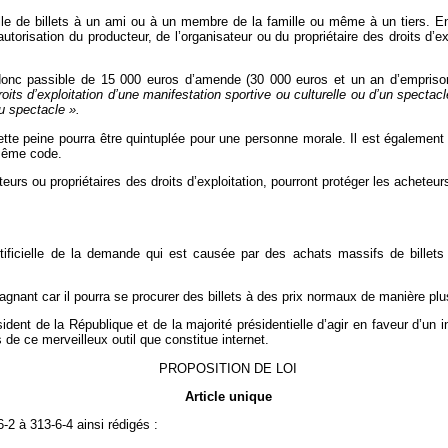
elle de billets à un ami ou à un membre de la famille ou même à un tiers. 
orisation du producteur, de l’organisateur ou du propriétaire des droits d’ex
end donc passible de 15 000 euros d’amende (30 000 euros et un an d’empri
roits d’exploitation d’une manifestation sportive ou culturelle ou d’un spectac
u spectacle ».
ette peine pourra être quintuplée pour une personne morale. Il est égalemen
 même code.
eurs ou propriétaires des droits d’exploitation, pourront protéger les acheteurs
rtificielle de la demande qui est causée par des achats massifs de billets
agnant car il pourra se procurer des billets à des prix normaux de manière plu
sident de la République et de la majorité présidentielle d’agir en faveur d’un 
 de ce merveilleux outil que constitue internet.
PROPOSITION DE LOI
Article unique
6-2 à 313-6-4 ainsi rédigés :