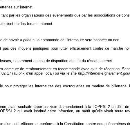
tteries sur internet.
 tant par les organisateurs des événements que par les associations de co
iplient sur les forums internet.
ile de savoir
a priori
si la commande de l’internaute sera honorée ou non.
 pas des moyens juridiques pour lutter efficacement contre ce marché noir o
deuses, notamment en cas de disparition du site du réseau internet.
n demeure de remboursement en recommandé avec avis de réception. Sans répo
 02 17 (au prix d’un appel local) ou via le site
http://internet-signalement.gouv
é pour protéger les internautes des escroqueries en matière de billetterie.
lème, avait souhaité créer par voie d’amendement à la LOPPSI 2 un délit de r
LOPSSI 2 qui avait institué cette infraction, au motif qu’elle visait toute re
ue d’un outil efficace et conforme à la Constitution contre ces phénomènes délé