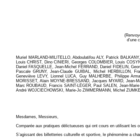
(Renvoyé
d’une c
Muriel MARLAND-MILITELLO, Abdoulatifou ALY, Patrick BALKA
Louis CHRIST, Dino CINIERI, Georges COLOMBIER, Louis COSYN
Daniel FASQUELLE, Jean-Michel FERRAND, Daniel FIDELIN, Geo
Pascale GRUNY, Jean-Claude GUIBAL, Michel HERBILLON, Fra
Geneviève LEVY, Lionnel LUCA, Guy MALHERBE, Philippe Arma
MORISSET, Alain MOYNE-BRESSAND, Jacques MYARD, Jean-Marc
Marc ROUBAUD, Francis SAINT-LÉGER, Paul SALEN, Jean-Marie
André WOJCIECHOWSKI, Marie-Jo ZIMMERMANN, Michel ZUMKELL
Mesdames, Messieurs,
Comparée aux pratiques délictueuses qui ont cours en utilisant les ou
S’agissant des billetteries culturelle et sportive, le phénomène a ch