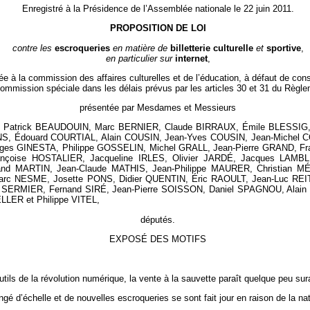
Enregistré à la Présidence de l’Assemblée nationale le 22 juin 2011.
PROPOSITION DE LOI
contre les
escroqueries
en matière de
billetterie
culturelle
et
sportive
,
en particulier sur
internet
,
e à la commission des affaires culturelles et de l’éducation, à défaut de cons
ommission spéciale dans les délais prévus par les articles 30 et 31 du Règle
présentée par Mesdames et Messieurs
NY, Patrick BEAUDOUIN, Marc BERNIER, Claude BIRRAUX, Émile BLESSI
S, Édouard COURTIAL, Alain COUSIN, Jean-Yves COUSIN, Jean-Michel C
rges GINESTA, Philippe GOSSELIN, Michel GRALL, Jean-Pierre GRAND,
nçoise HOSTALIER, Jacqueline IRLES, Olivier JARDÉ, Jacques LAMBL
nd MARTIN, Jean-Claude MATHIS, Jean-Philippe MAURER, Christian M
 NESME, Josette PONS, Didier QUENTIN, Éric RAOULT, Jean-Luc REI
 SERMIER, Fernand SIRÉ, Jean-Pierre SOISSON, Daniel SPAGNOU, Ala
ER et Philippe VITEL,
députés.
EXPOSÉ DES MOTIFS
tils de la révolution numérique, la vente à la sauvette paraît quelque peu su
angé d’échelle et de nouvelles escroqueries se sont fait jour en raison de la n