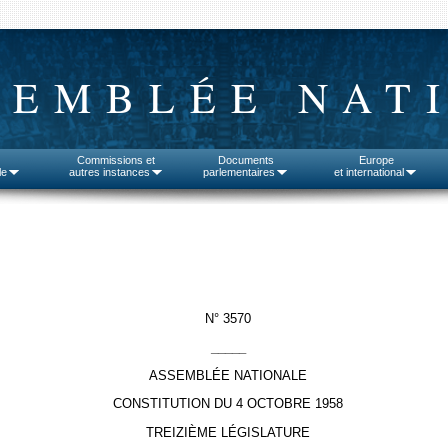
SEMBLÉE NAT
Commissions et
Documents
Europe
le
autres instances
parlementaires
et international
N° 3570
_____
ASSEMBLÉE NATIONALE
CONSTITUTION DU 4 OCTOBRE 1958
TREIZIÈME LÉGISLATURE