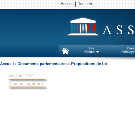
English
Deutsch
AS
Les
Dans
députés
l'Hémicyc
Accueil
Documents parlementaires
Propositions de loi
>
>