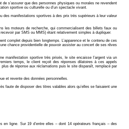
nvient de s’assurer que des personnes physiques ou morales ne revendent
tation sportive ou culturelle ou d’un spectacle vivant.
ou des manifestations sportives à des prix très supérieurs à leur valeur
ans les moteurs de recherche, qui commercialisent des billets faux ou
ou à recevoir par SMS ou MMS) étant relativement simples à dupliquer.
ichent complet depuis bien longtemps. L’apparence et le contenu de ces
 d’une chance providentielle de pouvoir assister au concert de ses rêves
ne manifestation sportive très prisés, le site encaisse l’argent via un
remiers temps, le client reçoit des réponses dilatoires à ces appels
f, plus de réponse aux réclamations puis le site disparaît, remplacé par
bleue et revente des données personnelles.
 faute de disposer des titres valables alors qu’elles se faisaient une
s en ligne. Sur 19 d’entre elles – dont 14 opérateurs français – des