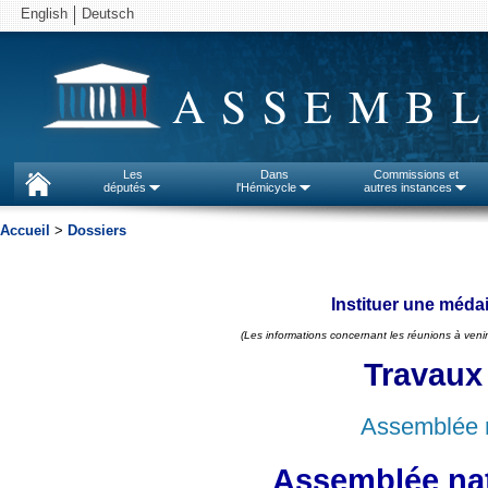
English
Deutsch
ASSEMBL
Les
Dans
Commissions et
députés
l'Hémicycle
autres instances
Accueil
>
Dossiers
Instituer une méda
(Les informations concernant les réunions à venir
Travaux
Assemblée n
Assemblée nat