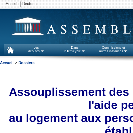
English
Deutsch
ASSEMBL
Les
Dans
Commissions et
députés
l'Hémicycle
autres instances
Accueil
>
Dossiers
Assouplissement des c
l'aide p
au logement aux pers
étab