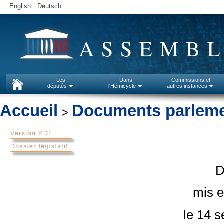
English
Deutsch
ASSEMBL
Les
Dans
Commissions et
députés
l'Hémicycle
autres instances
Accueil
Documents parleme
>
D
mis e
le 14 