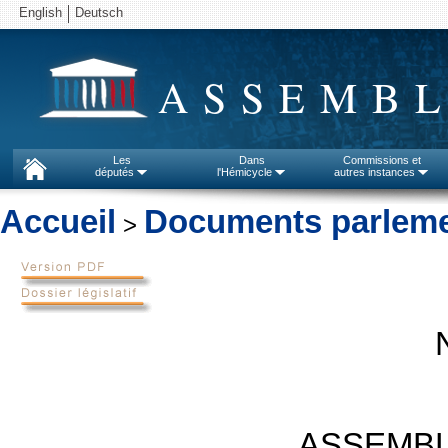
English
Deutsch
ASSEMBL
Les
Dans
Commissions et
députés
l'Hémicycle
autres instances
Accueil
Documents parleme
>
ASSEMBL