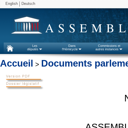
English
Deutsch
ASSEMBL
Les
Dans
Commissions et
députés
l'Hémicycle
autres instances
Accueil
Documents parleme
>
ASSEMBL