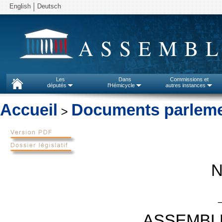
English
Deutsch
ASSEMBL
Les
Dans
Commissions et
députés
l'Hémicycle
autres instances
Accueil
Documents parleme
>
N
ASSEMBL