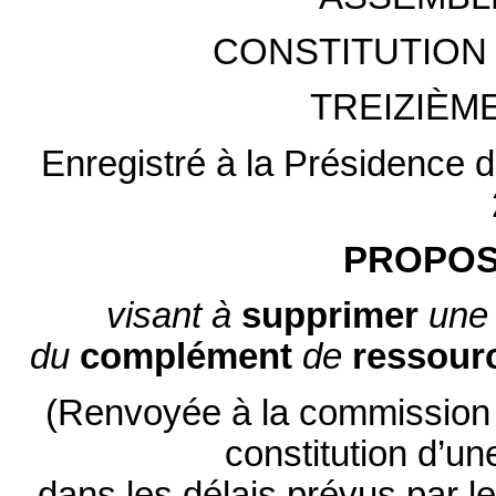
CONSTITUTION 
TREIZIÈM
Enregistré à la Présidence de
PROPOSI
visant à
supprimer
une
du
complément
de
ressour
(Renvoyée à la commission d
constitution d’u
dans les délais prévus par l