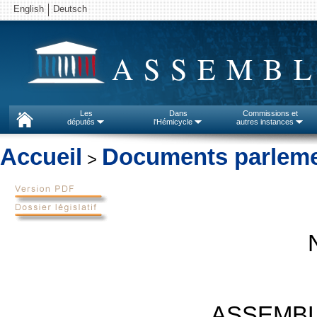
English
Deutsch
ASSEMBL
Les
Dans
Commissions et
députés
l'Hémicycle
autres instances
Accueil
Documents parleme
>
ASSEMBL