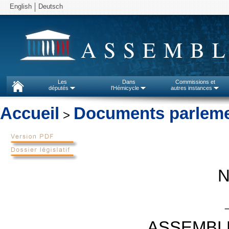
English
Deutsch
ASSEMBL
Les
Dans
Commissions et
députés
l'Hémicycle
autres instances
Accueil
Documents parleme
>
N
ASSEMBL