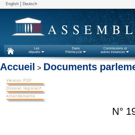
English
Deutsch
ASSEMBL
Les
Dans
Commissions et
députés
l'Hémicycle
autres instances
Accueil
Documents parleme
>
N° 19