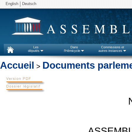
English
Deutsch
ASSEMBL
Les
Dans
Commissions et
députés
l'Hémicycle
autres instances
Accueil
Documents parleme
>
ASSEMBL