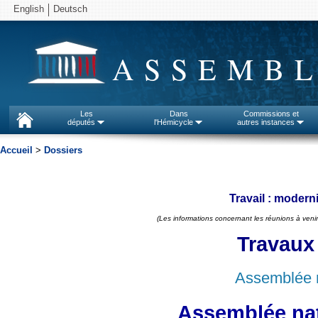
English
Deutsch
ASSEMBL
Les
Dans
Commissions et
députés
l'Hémicycle
autres instances
Accueil
>
Dossiers
Travail : modern
(Les informations concernant les réunions à venir
Travaux
Assemblée n
Assemblée nat