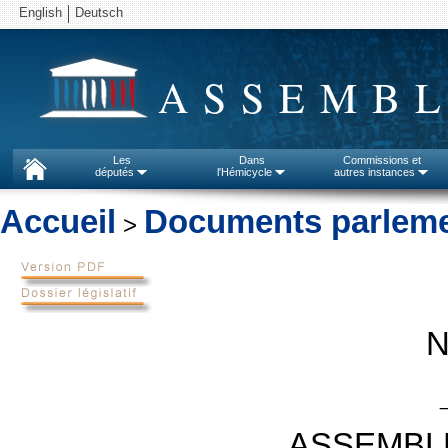
English
Deutsch
ASSEMBL
Les
Dans
Commissions et
députés
l'Hémicycle
autres instances
Accueil
Documents parleme
>
N
ASSEMBL