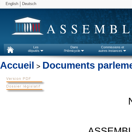
English
Deutsch
ASSEMBL
Les
Dans
Commissions et
députés
l'Hémicycle
autres instances
Accueil
Documents parleme
>
ASSEMBL