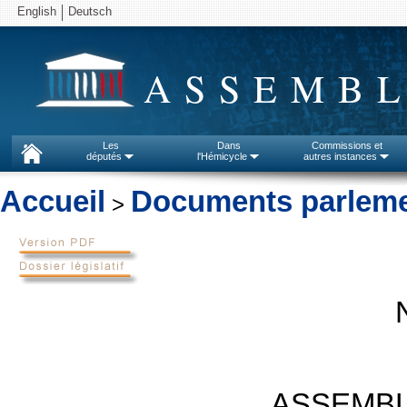
English
Deutsch
ASSEMBL
Les
Dans
Commissions et
députés
l'Hémicycle
autres instances
Accueil
Documents parleme
>
ASSEMBL