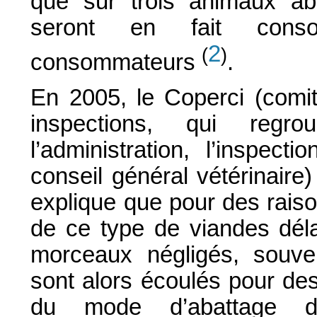
que sur trois animaux aba
seront en fait cons
2
(
)
consommateurs
.
En 2005, le Coperci (comi
inspections, qui regro
l’administration, l’inspect
conseil général vétérinaire)
explique que pour des rais
de ce type de viandes déla
morceaux négligés, souvent
sont alors écoulés pour de
du mode d’abattage da