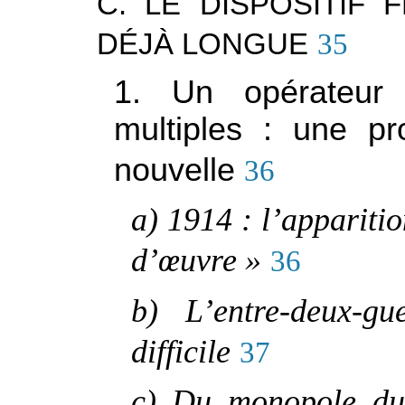
C. LE DISPOSITIF 
DÉJÀ LONGUE
35
1. Un opérateur
multiples : une pr
nouvelle
36
a) 1914 : l’appariti
d’
œ
uvre »
36
b) L’entre-deux-gu
difficile
37
c) Du monopole du 