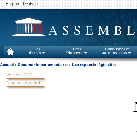
English
Deutsch
ASSEMBL
Les
Dans
Commissions et
députés
l'Hémicycle
autres instances
Accueil
Documents parlementaires
Les rapports législatifs
>
>