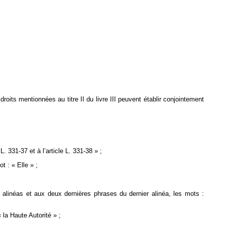
roits mentionnées au titre II du livre III peuvent établir conjointement
L. 331-37 et à l’article L. 331-38 » ;
t : « Elle » ;
alinéas et aux deux dernières phrases du dernier alinéa, les mots :
 la Haute Autorité » ;