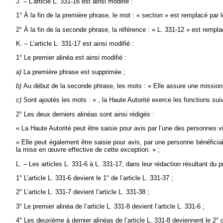
J. – L’article L. 331-16 est ainsi modifié :
1° À la fin de la première phrase, le mot : « section » est remplacé par 
2° À la fin de la seconde phrase, la référence : « L. 331-12 » est rempla
K. – L’article L. 331-17 est ainsi modifié :
1° Le premier alinéa est ainsi modifié :
a)
La première phrase est supprimée ;
b)
Au début de la seconde phrase, les mots : « Elle assure une mission g
c)
Sont ajoutés les mots : « , la Haute Autorité exerce les fonctions suiv
2° Les deux derniers alinéas sont ainsi rédigés :
« La Haute Autorité peut être saisie pour avis par l’une des personnes vi
« Elle peut également être saisie pour avis, par une personne bénéficiai
la mise en
œ
uvre effective de cette exception. » ;
L. – Les articles L. 331-6 à L. 331-17, dans leur rédaction résultant du pr
1° L’article L. 331-6 devient le 1° de l’article L. 331-37 ;
2° L’article L. 331-7 devient l’article L. 331-38 ;
3° Le premier alinéa de l’article L. 331-8 devient l’article L. 331-6 ;
4° Les deuxième à dernier alinéas de l’article L. 331-8 deviennent le 2° de