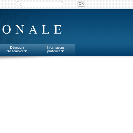
IONALE
Découvrir
Informations
l'Assemblée
pratiques