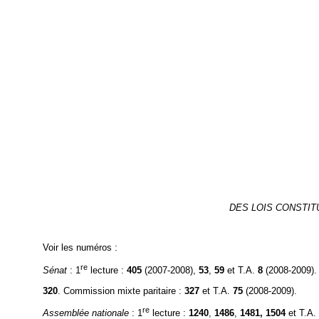
DES LOIS CONSTIT
Voir les numéros :
re
Sénat
: 1
lecture :
405
(2007-2008),
53
,
59
et T.A.
8
(2008-2009).
320
. Commission mixte paritaire :
327
et T.A.
75
(2008-2009).
re
Assemblée nationale
: 1
lecture :
1240
,
1486
,
1481,
1504
et T.A.