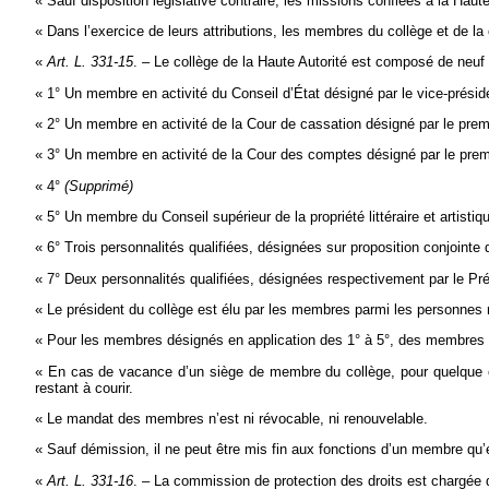
« Sauf disposition législative contraire, les missions confiées à la Haut
« Dans l’exercice de leurs attributions, les membres du collège et de la
«
Art. L. 331-15
. – Le collège de la Haute Autorité est composé de neu
« 1° Un membre en activité du Conseil d’État désigné par le vice-préside
« 2° Un membre en activité de la Cour de cassation désigné par le premi
« 3° Un membre en activité de la Cour des comptes désigné par le prem
« 4°
(Supprimé)
« 5° Un membre du Conseil supérieur de la propriété littéraire et artistiqu
« 6° Trois personnalités qualifiées, désignées sur proposition conjoint
« 7° Deux personnalités qualifiées, désignées respectivement par le Pré
« Le président du collège est élu par les membres parmi les personnes 
« Pour les membres désignés en application des 1° à 5°, des membres
« En cas de vacance d’un siège de membre du collège, pour quelque ca
restant à courir.
« Le mandat des membres n’est ni révocable, ni renouvelable.
« Sauf démission, il ne peut être mis fin aux fonctions d’un membre qu’
«
Art. L. 331-16
. – La commission de protection des droits est chargée d