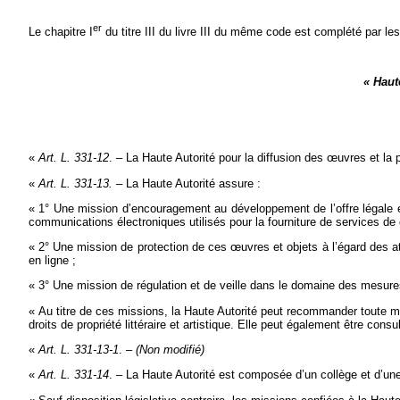
er
Le chapitre I
du titre III du livre III du même code est complété par les
« Haut
«
Art. L. 331-12
. – La Haute Autorité pour la diffusion des
œ
uvres et la 
«
Art. L. 331-13. –
La Haute Autorité assure :
« 1° Une mission d’encouragement au développement de l’offre légale et d’
communications électroniques utilisés pour la fourniture de services de
« 2° Une mission de protection de ces
œ
uvres et objets à l’égard des 
en ligne ;
« 3° Une mission de régulation et de veille dans le domaine des mesures
« Au titre de ces missions, la Haute Autorité peut recommander toute mod
droits de propriété littéraire et artistique. Elle peut également être 
«
Art. L. 331-13-1
. –
(Non modifié)
«
Art. L. 331-14
. – La Haute Autorité est composée d’un collège et d’une