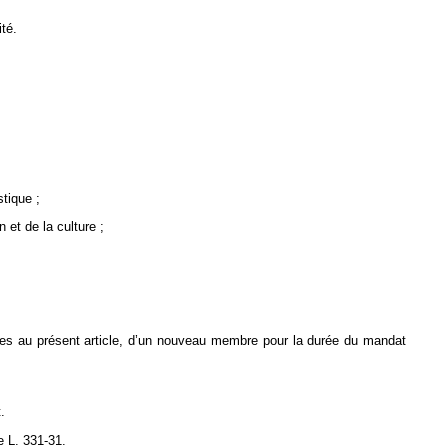
té.
stique ;
et de la culture ;
ues au présent article, d’un nouveau membre pour la durée du mandat
.
e L. 331-31.