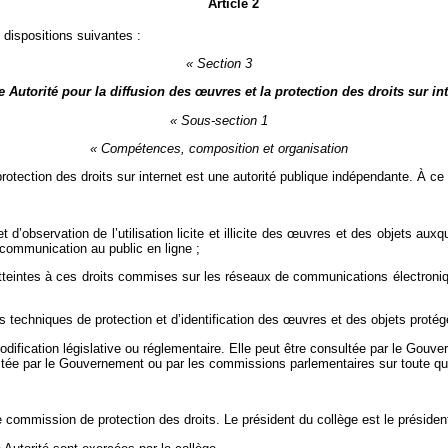
Article 2
 dispositions suivantes :
« Section 3
e Autorité pour la diffusion des
œ
uvres et la protection des droits sur in
« Sous-section 1
« Compétences, composition et organisation
protection des droits sur internet est une autorité publique indépendante. À ce t
observation de l’utilisation licite et illicite des
œ
uvres et des objets auxqu
 communication au public en ligne ;
atteintes à ces droits commises sur les réseaux de communications électroniq
 techniques de protection et d’identification des
œ
uvres et des objets protégé
ification législative ou réglementaire. Elle peut être consultée par le Gouvern
consultée par le Gouvernement ou par les commissions parlementaires sur toute
 commission de protection des droits. Le président du collège est le président