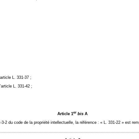
article L. 331-37 ;
article L. 331-42 ;
er
Article 1
bis
A
-3-2 du code de la propriété intellectuelle, la référence : « L. 331-22 » est re
................................................................................................................