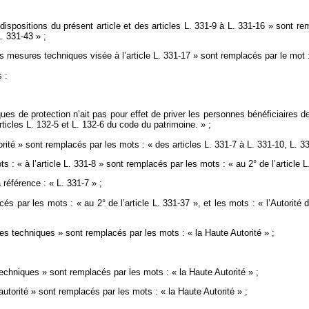
 dispositions du présent article et des articles L. 331-9 à L. 331-16 » sont rem
. 331-43 » ;
s mesures techniques visée à l’article L. 331-17 » sont remplacés par le mot :
 :
es de protection n’ait pas pour effet de priver les personnes bénéficiaires de
rticles L. 132-5 et L. 132-6 du code du patrimoine. » ;
torité » sont remplacés par les mots : « des articles L. 331-7 à L. 331-10, L. 
s : « à l’article L. 331-8 » sont remplacés par les mots : « au 2° de l’article L
a référence : « L. 331-7 » ;
lacés par les mots : « au 2° de l’article L. 331-37 », et les mots : « l’Autor
ures techniques » sont remplacés par les mots : « la Haute Autorité » ;
techniques » sont remplacés par les mots : « la Haute Autorité » ;
utorité » sont remplacés par les mots : « la Haute Autorité » ;