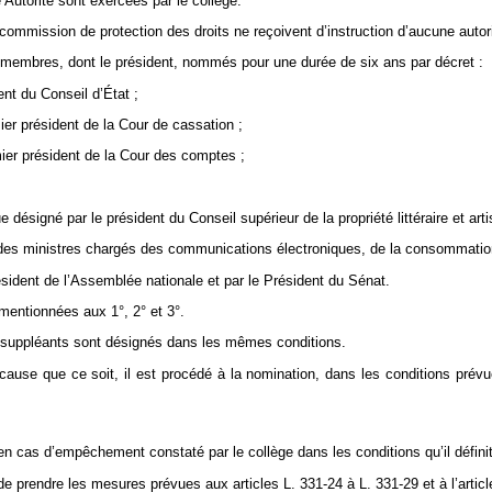
e Autorité sont exercées par le collège.
 commission de protection des droits ne reçoivent d’instruction d’aucune autori
f membres, dont le président, nommés pour une durée de six ans par décret :
nt du Conseil d’État ;
er président de la Cour de cassation ;
ier président de la Cour des comptes ;
e désigné par le président du Conseil supérieur de la propriété littéraire et arti
e des ministres chargés des communications électroniques, de la consommation 
sident de l’Assemblée nationale et par le Président du Sénat.
mentionnées aux 1°, 2° et 3°.
 suppléants sont désignés dans les mêmes conditions.
use que ce soit, il est procédé à la nomination, dans les conditions prév
en cas d’empêchement constaté par le collège dans les conditions qu’il définit
e prendre les mesures prévues aux articles L. 331-24 à L. 331-29 et à l’articl