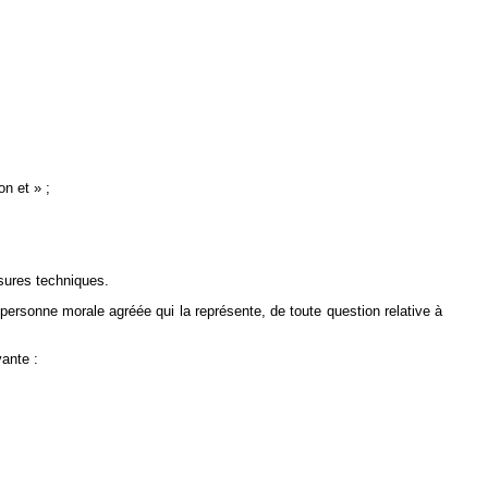
n et » ;
esures techniques.
 personne morale agréée qui la représente, de toute question relative à
vante :