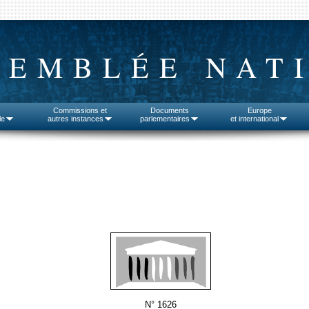
SEMBLÉE NAT
Commissions et
Documents
Europe
le
autres instances
parlementaires
et international
N° 1626