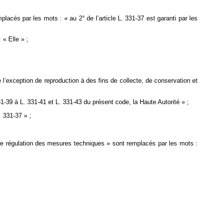
placés par les mots : « au 2° de l’article L. 331-37 est garanti par les
 « Elle » ;
 l’exception de reproduction à des fins de collecte, de conservation et
331-39 à L. 331-41 et L. 331-43 du présent code, la Haute Autorité » ;
. 331-37 » ;
ité de régulation des mesures techniques » sont remplacés par les mots :