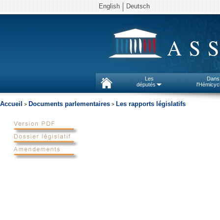
English
Deutsch
AS
Les
Dans
députés
l'Hémicyc
Accueil
Documents parlementaires
Les rapports législatifs
>
>