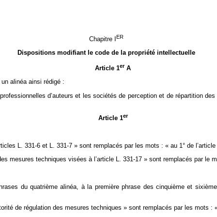
ER
Chapitre I
Dispositions modifiant le code de la propriété intellectuelle
er
Article 1
A
 un alinéa ainsi rédigé :
ofessionnelles d’auteurs et les sociétés de perception et de répartition des d
er
Article 1
ticles L. 331-6 et L. 331-7 » sont remplacés par les mots : « au 1° de l’article 
 des mesures techniques visées à l’article L. 331-17 » sont remplacés par le mo
hrases du quatrième alinéa, à la première phrase des cinquième et sixième 
utorité de régulation des mesures techniques » sont remplacés par les mots : «