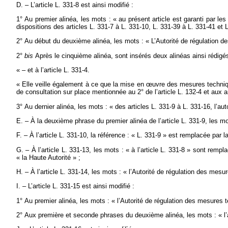
D. – L’article L. 331-8 est ainsi modifié :
1° Au premier alinéa, les mots : « au présent article est garanti par les
dispositions des articles L. 331-7 à L. 331-10, L. 331-39 à L. 331-41 et L
2° Au début du deuxième alinéa, les mots : « L’Autorité de régulation de
2°
bis
Après le cinquième alinéa, sont insérés deux alinéas ainsi rédigés
« – et à l’article L. 331-4.
« Elle veille également à ce que la mise en
œ
uvre des mesures techniqu
de consultation sur place mentionnée au 2° de l’article L. 132-4 et aux a
3° Au dernier alinéa, les mots : « des articles L. 331-9 à L. 331-16, l’au
E. – À la deuxième phrase du premier alinéa de l’article L. 331-9, les mot
F. – À l’article L. 331-10, la référence : « L. 331-9 » est remplacée par l
G. – À l’article L. 331-13, les mots : « à l’article L. 331-8 » sont remp
« la Haute Autorité » ;
H. – À l’article L. 331-14, les mots : « l’Autorité de régulation des mes
I. – L’article L. 331-15 est ainsi modifié :
1° Au premier alinéa, les mots : « l’Autorité de régulation des mesures 
2° Aux première et seconde phrases du deuxième alinéa, les mots : « l’a