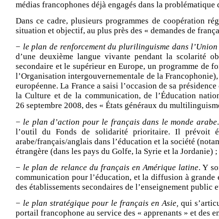
médias francophones déjà engagés dans la problématique d
Dans ce cadre, plusieurs programmes de coopération régi
situation et objectif, au plus près des « demandes de fran
−
le plan de renforcement du plurilinguisme dans l’Unio
d’une deuxième langue vivante pendant la scolarité obl
secondaire et le supérieur en Europe, un programme de form
l’Organisation intergouvernementale de la Francophonie), 
européenne. La France a saisi l’occasion de sa présidence 
la Culture et de la communication, de l’Éducation nation
26 septembre 2008, des « États généraux du multilinguisme
−
le
plan d’action pour le français dans le monde arabe
l’outil du Fonds de solidarité prioritaire. Il prévo
arabe/français/anglais dans l’éducation et la société (not
étrangère (dans les pays du Golfe, la Syrie et la Jordanie) ;
−
le plan de relance du français en Amérique latine
. Y s
communication pour l’éducation, et la diffusion à grande é
des établissements secondaires de l’enseignement public e
−
le plan stratégique pour le français en Asie,
qui s’artic
portail francophone au service des « apprenants » et des en