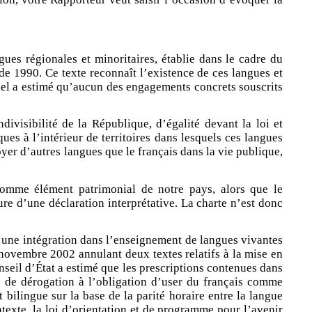
ues régionales et minoritaires, établie dans le cadre du
e 1990. Ce texte reconnaît l’existence de ces langues et
nnel a estimé qu’aucun des engagements concrets souscrits
divisibilité de la République, d’égalité devant la loi et
ues à l’intérieur de territoires dans lesquels ces langues
loyer d’autres langues que le français dans la vie publique,
 comme élément patrimonial de notre pays, alors que le
re d’une déclaration interprétative. La charte n’est donc
d’une intégration dans l’enseignement de langues vivantes
 novembre 2002 annulant deux textes relatifs à la mise en
nseil d’État a estimé que les prescriptions contenues dans
és de dérogation à l’obligation d’user du français comme
ilingue sur la base de la parité horaire entre la langue
texte, la loi d’orientation et de programme pour l’avenir