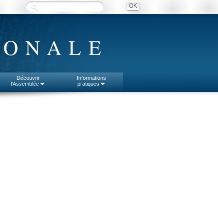
IONALE
Découvrir
Informations
l'Assemblée
pratiques