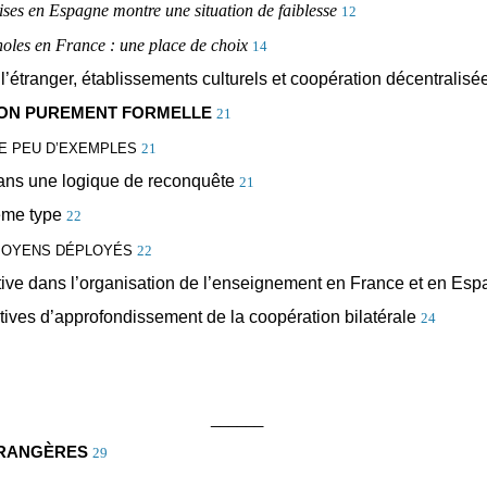
ises en Espagne montre une situation de faiblesse
12
noles en France : une place de choix
14
l’étranger, établissements culturels et coopération décentralisé
ATION PUREMENT FORMELLE
21
TE PEU D’EXEMPLES
21
 dans une logique de reconquête
21
ême type
22
MOYENS DÉPLOYÉS
22
rative dans l’organisation de l’enseignement en France et en Es
ives d’approfondissement de la coopération bilatérale
24
______
TRANGÈRES
29