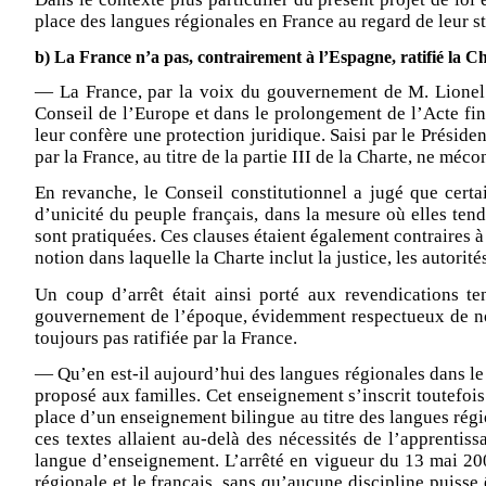
place des langues régionales en France au regard de leur s
b) La France n’a pas, contrairement à l’Espagne, ratifié la C
—
La France, par la voix du gouvernement de M. Lionel J
Conseil de l’Europe et dans le prolongement de l’Acte fin
leur confère une protection juridique. Saisi par le Présid
par la France, au titre de la partie III de la Charte, ne méc
En revanche, le Conseil constitutionnel a jugé que certai
d’unicité du peuple français, dans la mesure où elles tend
sont pratiquées. Ces clauses étaient également contraires à 
notion dans laquelle la Charte inclut la justice, les autorité
Un coup d’arrêt était ainsi porté aux revendications t
gouvernement de l’époque, évidemment respectueux de notre
toujours pas ratifiée par la France.
—
Qu’en est-il aujourd’hui des langues régionales dans l
proposé aux familles. Cet enseignement s’inscrit toutefoi
place d’un enseignement bilingue au titre des langues régi
ces textes allaient au-delà des nécessités de l’apprentis
langue d’enseignement. L’arrêté en vigueur du 13 mai 2003
régionale et le français, sans qu’aucune discipline puiss