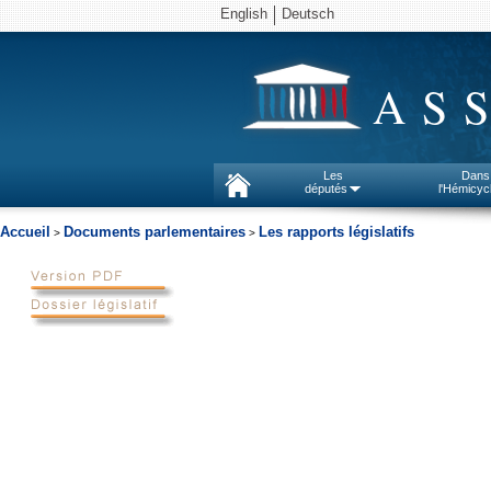
English
Deutsch
AS
Les
Dans
députés
l'Hémicyc
Accueil
Documents parlementaires
Les rapports législatifs
>
>