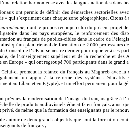
’une relation harmonieuse avec les langues nationales dans b
onaux ont permis de définir des démarches sectorielles avec
çais » qui s’expriment dans chaque zone géographique. Citons à c
n européenne
, dont le propos recoupe celui du présent projet d
igatoire dans les pays européens, le renforcement des disp
ation au français de publics-cibles dans le cadre de l’élargiss
ainsi qu’un plan triennal de formation de 2 000 professeurs de
du Conseil de l’UE au semestre dernier pour rappeler à ses part
ale, de l’Enseignement supérieur et de la recherche et des Af
 en Europe » qui ont regroupé 700 participants dans le grand a
. Celui-ci promeut la relance du français au Maghreb avec la 
it également un appui à la réforme des systèmes éducatifs
amment au Liban et en Égypte), et un effort permanent pour la g
ont prévues la modernisation de l’image du français grâce à l’u
chelle de produits audiovisuels éducatifs en français, ainsi que
t privé, de même que la formation des enseignants par le renou
ule autour de deux grands objectifs que sont la formation cont
seignants de français ;