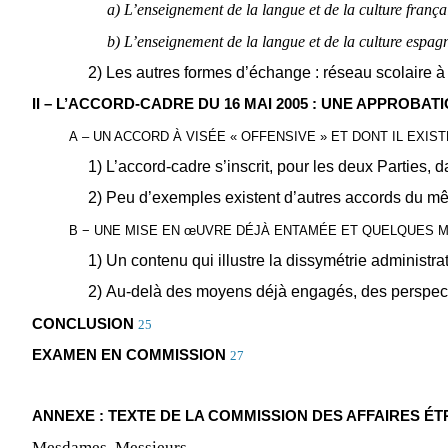
a) L’enseignement de la langue et de la culture frança
b) L’enseignement de la langue et de la culture espag
2) Les autres formes d’échange : réseau scolaire à 
II – L’ACCORD-CADRE DU 16 MAI 2005 : UNE APPROB
A – UN ACCORD À VISÉE « OFFENSIVE » ET DONT IL EXIS
1) L’accord-cadre s’inscrit, pour les deux Parties,
2) Peu d’exemples existent d’autres accords du m
B − UNE MISE EN
œ
UVRE DÉJÀ ENTAMÉE ET QUELQUES 
1) Un contenu qui illustre la dissymétrie administ
2) Au-delà des moyens déjà engagés, des perspect
CONCLUSION
25
EXAMEN EN COMMISSION
27
ANNEXE : TEXTE DE LA COMMISSION DES AFFAIRES É
Mesdames, Messieurs,