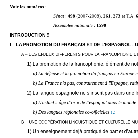
Voir les numéros
:
Sénat
:
498
(2007-2008),
261
,
273
et T.A.
Assemblée nationale
:
1590
5
INTRODUCTION
I – LA PROMOTION DU FRANÇAIS ET DE L’ESPAGNOL 
A – DES ENJEUX DIFFÉRENTS POUR LA FRANCOPHONIE ET
1) La promotion de la francophonie, élément de not
a) La défense et la promotion du français en Europe et
b) La France n'a pas, contrairement à l'Espagne, rati
2) La langue espagnole ne s’inscrit pas dans une l
a) L’actuel « âge d’or » de l’espagnol dans le monde
b) Des langues régionales co-officielles
12
B − UNE COOPÉRATION LINGUISTIQUE ET CULTURELLE M
1) Un enseignement déjà pratiqué de part et d’autr