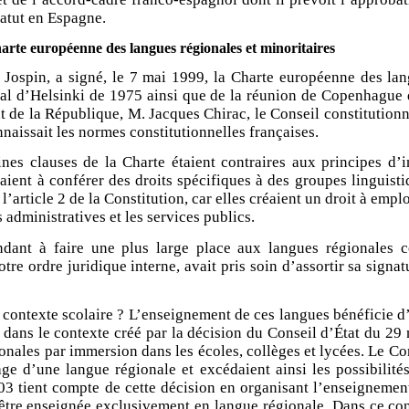
tatut en Espagne.
harte européenne des langues régionales et minoritaires
ospin, a signé, le 7 mai 1999, la Charte européenne des lang
al d’Helsinki de 1975 ainsi que de la réunion de Copenhague d
ent de la République, M. Jacques Chirac, le Conseil constitutio
onnaissait les normes constitutionnelles françaises.
nes clauses de la Charte étaient contraires aux principes d’in
aient à conférer des droits spécifiques à des groupes linguistiq
l’article 2 de la Constitution, car elles créaient un droit à emp
s administratives et les services publics.
endant à faire une plus large place aux langues régionales
 ordre juridique interne, avait pris soin d’assortir sa signatu
e contexte scolaire ? L’enseignement de ces langues bénéficie 
s dans le contexte créé par la décision du Conseil d’État du 29
onales par immersion dans les écoles, collèges et lycées. Le Co
sage d’une langue régionale et excédaient ainsi les possibilit
 tient compte de cette décision en organisant l’enseignement b
e être enseignée exclusivement en langue régionale. Dans ce con