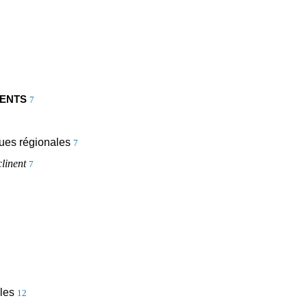
RENTS
7
gues régionales
7
linent
7
les
12