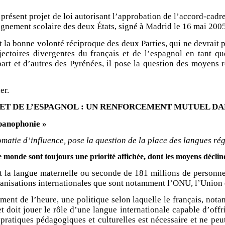
e présent projet de loi autorisant l’approbation de l’accord-cadre
eignement scolaire des deux États, signé à Madrid le 16 mai 2005
t la bonne volonté réciproque des deux Parties, qui ne devrait 
jectoires divergentes du français et de l’espagnol en tant qu
part et d’autres des Pyrénées, il pose la question des moyens r
er.
 ET DE L’ESPAGNOL : UN RENFORCEMENT MUTUEL DA
spanophonie »
matie d’influence, pose la question de la place des langues ré
e monde sont toujours une priorité affichée, dont les moyens déclin
st la langue maternelle ou seconde de 181 millions de personnes
s organisations internationales que sont notamment l’ONU, l’Un
nt de l’heure, une politique selon laquelle le français, notamm
 et doit jouer le rôle d’une langue internationale capable d’offr
pratiques pédagogiques et culturelles est nécessaire et ne peut