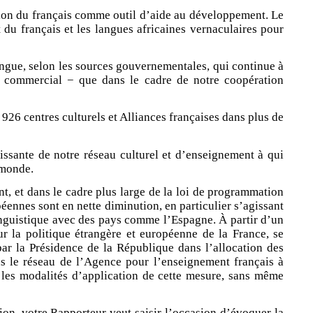
ation du français comme outil d’aide au développement. Le
 du français et les langues africaines vernaculaires pour
langue, selon les sources gouvernementales, qui continue à
 et commercial − que dans le cadre de notre coopération
926 centres culturels et Alliances françaises dans plus de
oissante de notre réseau culturel et d’enseignement à qui
 monde.
int, et dans le cadre plus large de la loi de programmation
éennes sont en nette diminution, en particulier s’agissant
linguistique avec des pays comme l’Espagne. À partir d’un
r la politique étrangère et européenne de la France, se
 par la Présidence de la République dans l’allocation des
ns le réseau de l’Agence pour l’enseignement français à
 les modalités d’application de cette mesure, sans même
tion, votre Rapporteur veut saisir l’occasion d’évoquer la