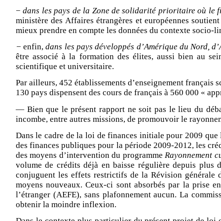
−
dans les pays de la Zone de solidarité prioritaire où le
ministère des Affaires étrangères et européennes soutient 
mieux prendre en compte les données du contexte socio-lin
−
enfin,
dans les pays développés d’Amérique du Nord, d’
être associé à la formation des élites, aussi bien au s
scientifique et universitaire.
Par ailleurs, 452 établissements d’enseignement français s
130 pays dispensent des cours de français à 560 000 « app
—
Bien que le présent rapport ne soit pas le lieu du déb
incombe, entre autres missions, de promouvoir le rayonnem
Dans le cadre de la loi de finances initiale pour 2009 que 
des finances publiques pour la période 2009-2012, les créd
des moyens d’intervention du programme
Rayonnement cul
volume de crédits déjà en baisse régulière depuis plus d
conjuguent les effets restrictifs de la Révision générale
moyens nouveaux. Ceux-ci sont absorbés par la prise en c
l’étranger (AEFE), sans plafonnement aucun. La commissi
obtenir la moindre inflexion.
Dans le contexte plus particulier du présent projet de loi