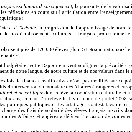
 français est langue d’enseignement
, la poursuite de la valoris
les réflexions en cours sur l’articulation entre l’enseignement
guistique ;
Asie et d’Océanie
, la progression de l’apprentissage de notre 
ein de nos établissements culturels − français professionnel
colarisent près de 170 000 élèves (dont 53 % sont nationaux) et 
renants ».
at budgétaire, votre Rapporteur veut souligner la précarité cr
ent de notre langue, de notre culture et de nos valeurs dans le
les lois de finances rectificatives n’ont pas modifiée sur ce po
its d’intervention du ministère des Affaires étrangères et europ
turel et scientifique
dont relève la coopération culturelle et 
e dix ans, comme l’a relevé le Livre blanc de juillet 2008 su
 des politiques publiques et les arbitrages contestables dictés
harge des frais de scolarité des élèves français inscrits da
on des Affaires étrangères a déjà eu l’occasion de contester
 et de l’accord-cadre franco-espagnol dont il prévoit l’approba