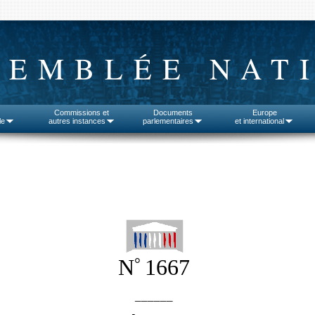
SEMBLÉE NAT
Commissions et
Documents
Europe
le
autres instances
parlementaires
et international
°
N
1667
______