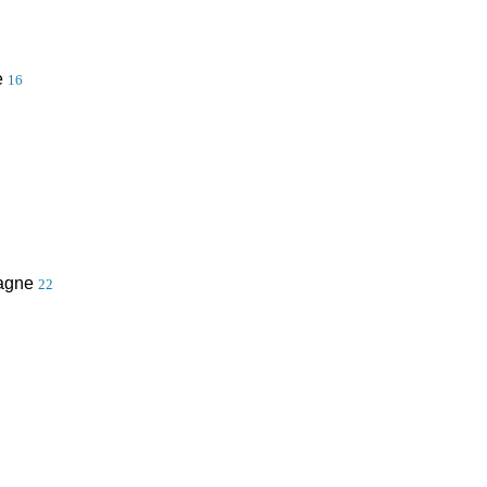
e
16
pagne
22