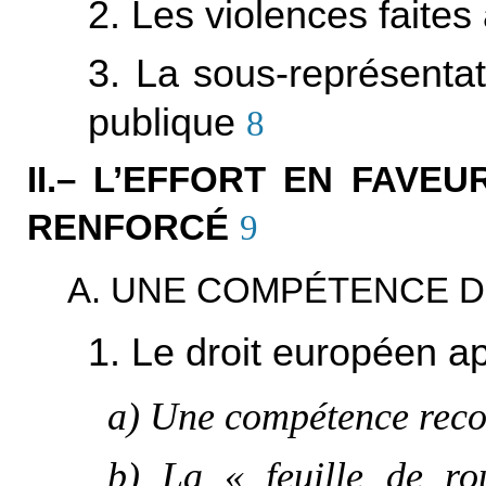
2. Les violences faite
3. La sous-représenta
publique
8
II.– L’EFFORT EN FAVEU
RENFORCÉ
9
A. UNE COMPÉTENCE D
1. Le droit européen ap
a) Une compétence recon
b) La « feuille de rou