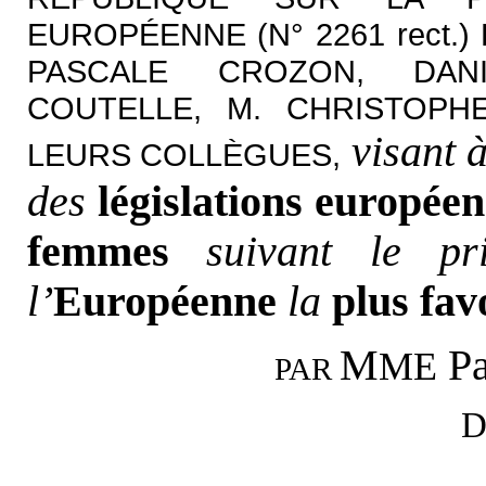
EUROPÉENNE (N° 2261 rect.
PASCALE CROZON, DANI
COUTELLE, M. CHRISTOPH
visant 
LEURS COLLÈGUES,
des
législations europée
femmes
suivant le p
l’
Européenne
la
plus fav
M
Pa
ME
PAR
D