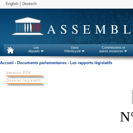
English
Deutsch
ASSEMBL
Les
Dans
Commissions et
députés
l'Hémicycle
autres instances
Accueil
Documents parlementaires
Les rapports législatifs
>
>
N