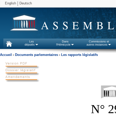
English
Deutsch
ASSEMBL
Les
Dans
Commissions et
députés
l'Hémicycle
autres instances
Accueil
Documents parlementaires
Les rapports législatifs
>
>
N
2
°