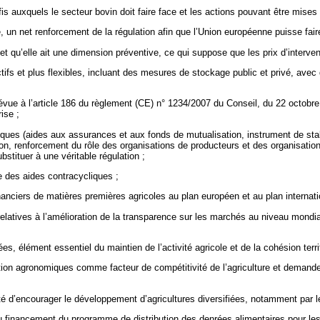
éfis auxquels le secteur bovin doit faire face et les actions pouvant être mise
un net renforcement de la régulation afin que l’Union européenne puisse faire 
» et qu’elle ait une dimension préventive, ce qui suppose que les prix d’interv
tifs et plus flexibles, incluant des mesures de stockage public et privé, ave
vue à l’article 186 du règlement (CE) n° 1234/2007 du Conseil, du 22 octobre 
ise ;
es (aides aux assurances et aux fonds de mutualisation, instrument de stabil
ation, renforcement du rôle des organisations de producteurs et des organisatio
stituer à une véritable régulation ;
re des aides contracycliques ;
anciers de matières premières agricoles au plan européen et au plan internati
 relatives à l’amélioration de la transparence sur les marchés au niveau mondi
, élément essentiel du maintien de l’activité agricole et de la cohésion territ
ation agronomiques comme facteur de compétitivité de l’agriculture et demand
té d’encourager le développement d’agricultures diversifiées, notamment par l
s au financement du programme de distribution des denrées alimentaires pour 