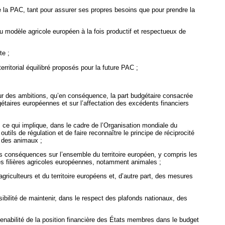
e la PAC, tant pour assurer ses propres besoins que pour prendre la
du modèle agricole européen à la fois productif et respectueux de
te ;
rritorial équilibré proposés pour la future PAC
;
eur des ambitions, qu’en conséquence, la part budgétaire consacrée
gétaires européennes et sur l’affectation des excédents financiers
e qui implique, dans le cadre de l’Organisation mondiale du
utils de régulation et de faire reconnaître le principe de réciprocité
e des animaux ;
es conséquences sur l’ensemble du territoire européen, y compris les
les filières agricoles européennes, notamment animales ;
griculteurs et du territoire européens et, d’autre part, des mesures
ibilité de maintenir, dans le respect des plafonds nationaux, des
enabilité de la position financière des États membres dans le budget