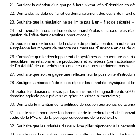
21. Soutient la création d’un groupe à haut niveau afin d’identifier les d
22. Demande, au-delà de l’arrêt du démantèlement des outils de marché, 
23. Souhaite que la régulation ne se limite pas à un « filet de sécurité 
24. Est favorable à des instruments de marché plus efficaces, plus réac
gestion de l’offre dans certaines productions ;
25. Soutient une extension de la clause de perturbation des marchés pré
européenne les moyens de prendre des mesures d’urgence en cas de cr
26. Considère que le développement de systèmes de couverture des risqu
rééquilibrer les relations entre producteurs et acheteurs (contractualis
de l’instabilité des marchés mais que ces mesures ne doivent pas se sub
27. Souhaite que soit engagée une réflexion sur la possibilité d’introdui
28. Souligne la nécessité de mieux réguler les marchés physiques et fin
29. Salue les décisions prises par les ministres de l’agriculture du G20
domaine agricole pour prévenir et gérer les crises alimentaires ;
30. Demande le maintien de la politique de soutien aux zones défavorisées
31. Insiste sur l’importance fondamentale de la recherche et de l’innov
cadre de la PAC et de la politique européenne de la recherche ;
32. Souhaite que les priorités du deuxième pilier répondent à la nécessi
33. Insiste pour le maintien à un niveau suffisant des crédits affecté