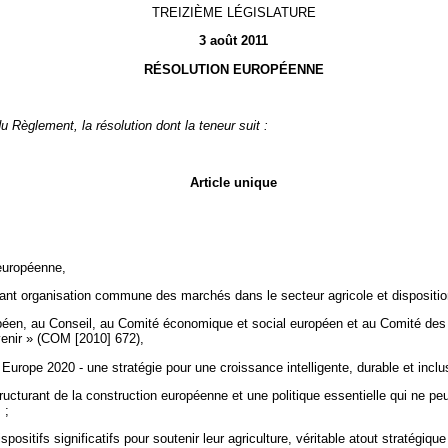
TREIZIÈME LÉGISLATURE
3 août 2011
RÉSOLUTION EUROPÉENNE
u Règlement, la résolution dont la teneur suit :
Article unique
 européenne,
ant organisation commune des marchés dans le secteur agricole et disposition
en, au Conseil, au Comité économique et social européen et au Comité des r
avenir » (COM [2010] 672),
rope 2020 - une stratégie pour une croissance intelligente, durable et incl
cturant de la construction européenne et une politique essentielle qui ne peut
 ;
positifs significatifs pour soutenir leur agriculture, véritable atout stratég