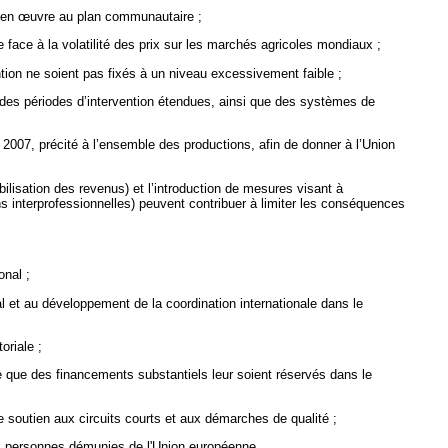
s en
œuvre au plan communautaire ;
face à la volatilité des prix sur les marchés agricoles mondiaux ;
ention ne soient pas fixés à un niveau excessivement faible ;
c des périodes d’intervention étendues, ainsi que des systèmes de
2007, précité à l’ensemble des productions, afin de donner à l’Union
isation des revenus) et l’introduction de mesures visant à
ns interprofessionnelles) peuvent contribuer à limiter les conséquences
onal ;
al et au développement de la coordination internationale dans le
oriale ;
e que des financements substantiels leur soient réservés dans le
e soutien aux circuits courts et aux démarches de qualité ;
les personnes démunies de l'Union européenne.