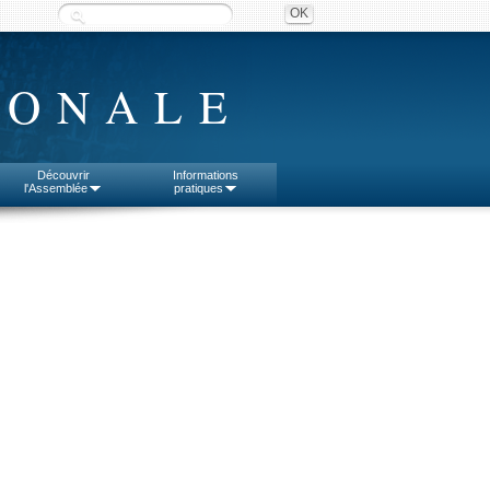
IONALE
Découvrir
Informations
l'Assemblée
pratiques