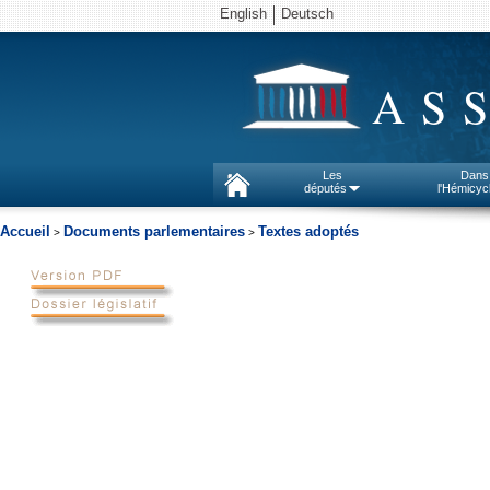
English
Deutsch
AS
Les
Dans
députés
l'Hémicyc
Accueil
Documents parlementaires
Textes adoptés
>
>