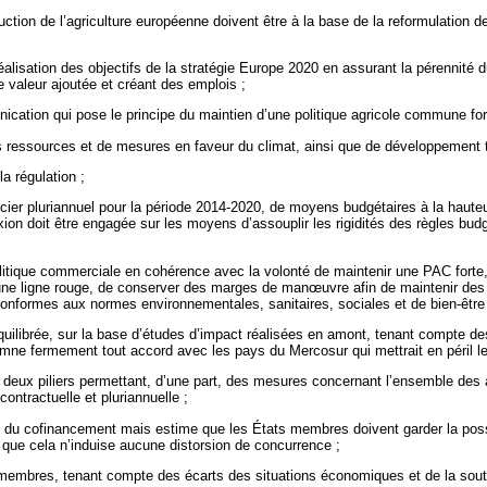
tion de l’agriculture européenne doivent être à la base de la reformulation d
éalisation des objectifs de la stratégie Europe 2020 en assurant la pérennité 
te valeur ajoutée et créant des emplois ;
ation qui pose le principe du maintien d’une politique agricole commune for
s ressources et de mesures en faveur du climat, ainsi que de développement te
la régulation ;
ancier pluriannuel pour la période 2014-2020, de moyens budgétaires à la haut
xion doit être engagée sur les moyens d’assouplir les rigidités des règles bud
que commerciale en cohérence avec la volonté de maintenir une PAC forte, c
 une ligne rouge, de conserver des marges de man
œuvre afin de maintenir des o
 conformes aux normes environnementales, sanitaires, sociales et de bien-êtr
équilibrée, sur la base d’études d’impact réalisées en amont, tenant compte d
ondamne fermement tout accord avec les pays du Mercosur qui mettrait en péril 
les deux piliers permettant, d’une part, des mesures concernant l’ensemble des a
ntractuelle et pluriannuelle ;
ais du cofinancement mais estime que les États membres doivent garder la poss
n que cela n’induise aucune distorsion de concurrence ;
s membres, tenant compte des écarts des situations économiques et de la sout