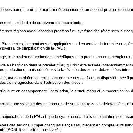
’opposition entre un premier pilier économique et un second pilier environnem
n socle solide d’aide au revenu des exploitants ;
fférentes régions avec l’abandon progressif du système des références histo
 être simples, harmonisées et appliquées sur l’ensemble du territoire europé
ansversal de simplification de la PAC ;
ge, le maintien de productions spécifiques et la production de protéagineux ;
aide au handicap dans le premier pilier, qui doit être activée indépendamment
 les productions, mais qui nécessite la révision des zones défavorisées interm
ivité, avec un plafonnement tenant compte des actifs et un dispositif spécifiqu
des actifs agricoles dans l’attribution des aides ;
culture en accompagnant l’installation, la structuration et la modernisation d
nt sur une synergie des instruments de soutien aux zones défavorisées, à l’ins
es négociations de la PAC et que le système des droits de plantation soit ins
faveur des régions ultrapériphériques françaises, prenant en compte leurs han
rité (POSEI) conforté et renouvelé ;