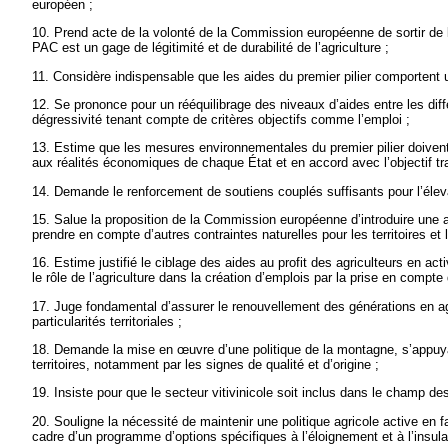
européen ;
10. Prend acte de la volonté de la Commission européenne de sortir de l
PAC est un gage de légitimité et de durabilité de l’agriculture ;
11. Considère indispensable que les aides du premier pilier comportent u
12. Se prononce pour un rééquilibrage des niveaux d’aides entre les di
dégressivité tenant compte de critères objectifs comme l’emploi ;
13. Estime que les mesures environnementales du premier pilier doivent
aux réalités économiques de chaque État et en accord avec l’objectif tr
14. Demande le renforcement de soutiens couplés suffisants pour l’éleva
15. Salue la proposition de la Commission européenne d’introduire une 
prendre en compte d’autres contraintes naturelles pour les territoires et
16. Estime justifié le ciblage des aides au profit des agriculteurs en act
le rôle de l’agriculture dans la création d’emplois par la prise en compte 
17. Juge fondamental d’assurer le renouvellement des générations en agri
particularités territoriales ;
18. Demande la mise en
œuvre d’une politique de la montagne, s’appuya
territoires, notamment par les signes de qualité et d’origine ;
19. Insiste pour que le secteur vitivinicole soit inclus dans le champ d
20. Souligne la nécessité de maintenir une politique agricole active en 
cadre d’un programme d’options spécifiques à l’éloignement et à l’insula