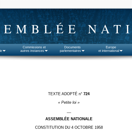
SEMBLÉE NAT
Commissions et
Documents
Europe
le
autres instances
parlementaires
et international
TEXTE ADOPTÉ n°
724
« Petite loi »
__
ASSEMBLÉE NATIONALE
CONSTITUTION DU 4 OCTOBRE 1958