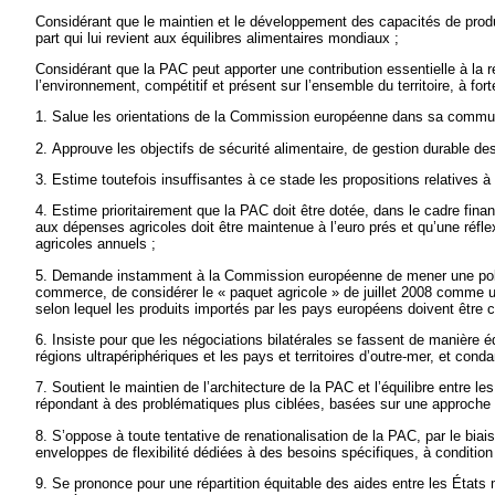
Considérant que le maintien et le développement des capacités de produc
part qui lui revient aux équilibres alimentaires mondiaux ;
Considérant que la PAC peut apporter une contribution essentielle à la r
l’environnement, compétitif et présent sur l’ensemble du territoire, à for
1. Salue les orientations de la Commission européenne dans sa communic
2. Approuve les objectifs de sécurité alimentaire, de gestion durable de
3. Estime toutefois insuffisantes à ce stade les propositions relatives à 
4. Estime prioritairement que la PAC doit être dotée, dans le cadre fin
aux dépenses agricoles doit être maintenue à l’euro prés et qu’une réfle
agricoles annuels ;
5. Demande instamment à la Commission européenne de mener une politi
commerce, de considérer le « paquet agricole » de juillet 2008 comme
selon lequel les produits importés par les pays européens doivent être
6. Insiste pour que les négociations bilatérales se fassent de manière 
régions ultrapériphériques et les pays et territoires d’outre-mer, et c
7. Soutient le maintien de l’architecture de la PAC et l’équilibre entre 
répondant à des problématiques plus ciblées, basées sur une approche co
8. S’oppose à toute tentative de renationalisation de la PAC, par le bi
enveloppes de flexibilité dédiées à des besoins spécifiques, à conditio
9. Se prononce pour une répartition équitable des aides entre les État