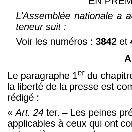
EN PREM
L’Assemblée nationale a ad
teneur suit :
Voir les numéros :
3842
et
A
er
Le paragraphe 1
du chapitre
la liberté de la presse est co
rédigé :
«
Art. 24
ter. – Les peines pr
applicables à ceux qui ont c