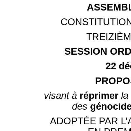
ASSEMBL
CONSTITUTION
TREIZIÈ
SESSION ORDI
22 dé
PROPOS
visant à
réprimer
l
des
génocid
ADOPTÉE PAR L