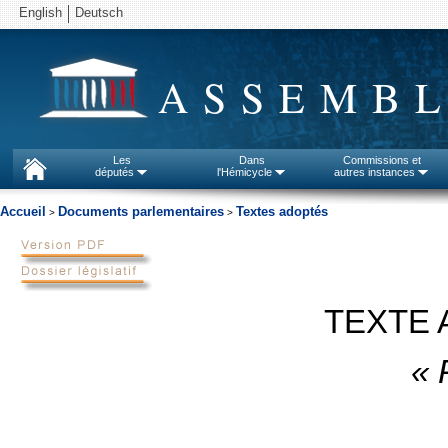
English
Deutsch
ASSEMBL
Les
Dans
Commissions et
députés
l'Hémicycle
autres instances
Accueil
Documents parlementaires
Textes adoptés
>
>
TEXTE 
« 