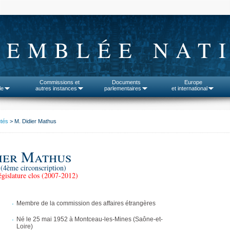
SEMBLÉE NAT
Commissions et
Documents
Europe
le
autres instances
parlementaires
et international
tés
> M. Didier Mathus
ier Mathus
(4ème circonscription)
gislature clos (2007-2012)
Membre de la commission des affaires étrangères
Né le 25 mai 1952 à Montceau-les-Mines (Saône-et-
Loire)