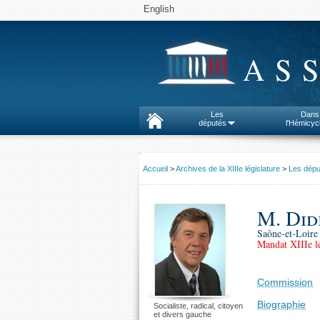
English
AS
Les
Dans
députés
l'Hémicyc
Accueil
>
Archives de la XIIIe législature
>
Les dépu
M. Did
Saône-et-Loire 
Mandat XIIIe lé
Commission
Biographie
Socialiste, radical, citoyen
et divers gauche