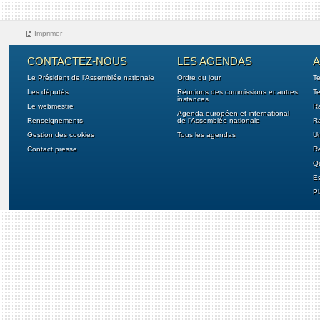
Imprimer
CONTACTEZ-NOUS
LES AGENDAS
A
Le Président de l'Assemblée nationale
Ordre du jour
T
Les députés
Réunions des commissions et autres
Te
instances
Le webmestre
Ra
Agenda européen et international
Renseignements
de l'Assemblée nationale
Ra
Gestion des cookies
Tous les agendas
U
Contact presse
Re
Qu
E
Pl