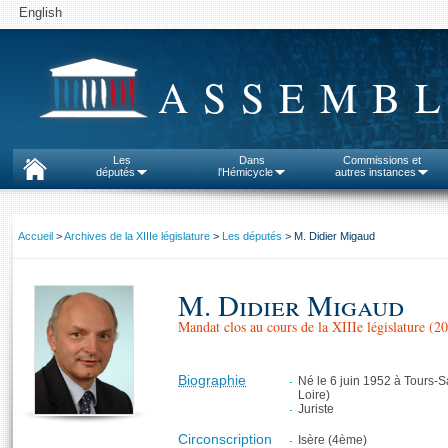
English
ASSEMBL
Les
Dans
Commissions et
députés
l'Hémicycle
autres instances
Accueil
>
Archives de la XIIIe législature
>
Les députés
> M. Didier Migaud
M. Didier Migaud
Mandat clos au cours de la XIIIe législature (
Biographie
Né le 6 juin 1952 à Tours-S
Loire)
Juriste
Circonscription
Isère (4ème)