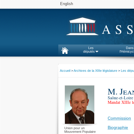
English
AS
Les
Dans
députés
l'Hémicyc
Accueil
>
Archives de la XIIIe législature
>
Les dépu
M. Jea
Saône-et-Loire 
Mandat XIIIe lé
Commission
Biographie
Union pour un
Mouvement Populaire