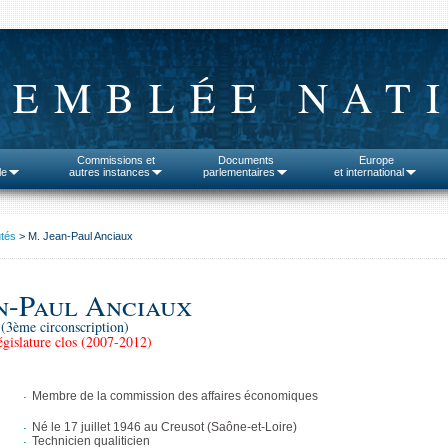
SEMBLÉE NAT
Commissions et
Documents
Europe
le
autres instances
parlementaires
et international
tés
> M. Jean-Paul Anciaux
n-Paul Anciaux
(3ème circonscription)
gislature clos (2007-2012)
Membre de la commission des affaires économiques
Né le 17 juillet 1946 au Creusot (Saône-et-Loire)
Technicien qualiticien