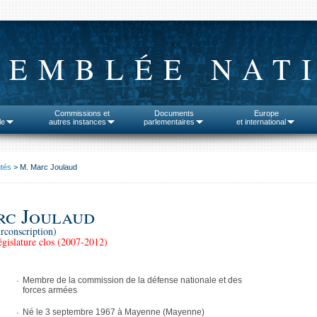
SEMBLÉE NAT
Commissions et
Documents
Europe
le
autres instances
parlementaires
et international
tés
> M. Marc Joulaud
rc Joulaud
rconscription)
gislature clos (2007-2012)
Membre de la commission de la défense nationale et des
forces armées
Né le 3 septembre 1967 à Mayenne (Mayenne)