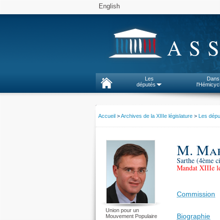
English
AS
Les
Dans
députés
l'Hémicyc
Accueil
>
Archives de la XIIIe législature
>
Les dépu
M. Ma
Sarthe (4ème ci
Mandat XIIIe lé
Commission
Union pour un
Biographie
Mouvement Populaire