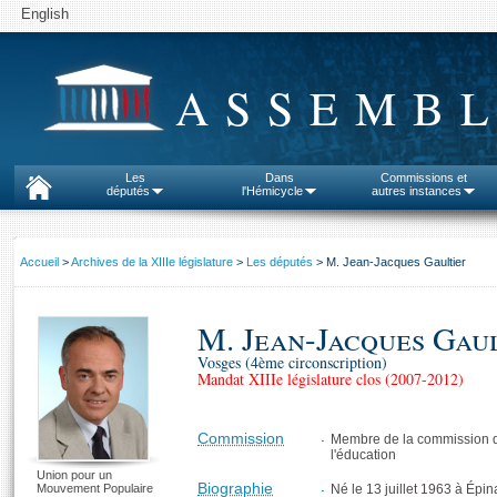
English
ASSEMBL
Les
Dans
Commissions et
députés
l'Hémicycle
autres instances
Accueil
>
Archives de la XIIIe législature
>
Les députés
> M. Jean-Jacques Gaultier
M. Jean-Jacques Gau
Vosges (4ème circonscription)
Mandat XIIIe législature clos (2007-2012)
Commission
Membre de la commission des
l'éducation
Union pour un
Biographie
Mouvement Populaire
Né le 13 juillet 1963 à Épin