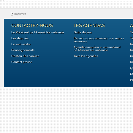
Imprimer
CONTACTEZ-NOUS
LES AGENDAS
A
Le Président de l'Assemblée nationale
Ordre du jour
T
Les députés
Réunions des commissions et autres
Te
instances
Le webmestre
Ra
Agenda européen et international
Renseignements
de l'Assemblée nationale
Ra
Gestion des cookies
Tous les agendas
U
Contact presse
Re
Qu
E
Pl