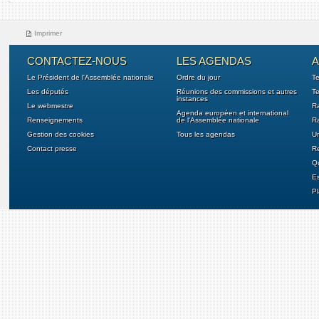
Imprimer
CONTACTEZ-NOUS
LES AGENDAS
A
Le Président de l'Assemblée nationale
Ordre du jour
T
Les députés
Réunions des commissions et autres
Te
instances
Le webmestre
Ra
Agenda européen et international
Renseignements
de l'Assemblée nationale
Ra
Gestion des cookies
Tous les agendas
U
Contact presse
Re
Qu
E
Pl