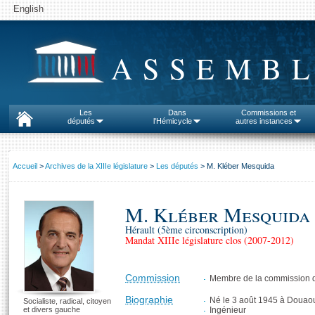
English
ASSEMBL
Les
Dans
Commissions et
députés
l'Hémicycle
autres instances
Accueil
>
Archives de la XIIIe législature
>
Les députés
> M. Kléber Mesquida
M. Kléber Mesquida
Hérault (5ème circonscription)
Mandat XIIIe législature clos (2007-2012)
Commission
Membre de la commission d
Biographie
Né le 3 août 1945 à Douaou
Socialiste, radical, citoyen
et divers gauche
Ingénieur