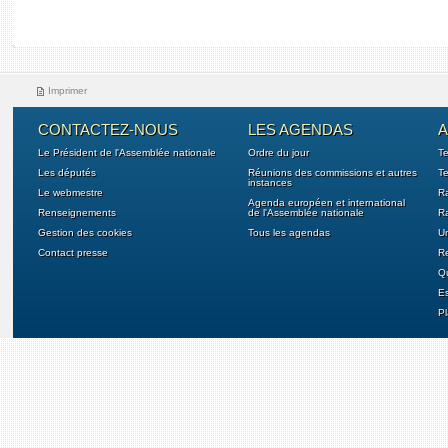
Imprimer
CONTACTEZ-NOUS
LES AGENDAS
A
Le Président de l'Assemblée nationale
Ordre du jour
T
Les députés
Réunions des commissions et autres
Te
instances
Le webmestre
Ra
Agenda européen et international
Renseignements
de l'Assemblée nationale
Ra
Gestion des cookies
Tous les agendas
U
Contact presse
Re
Qu
E
Pl