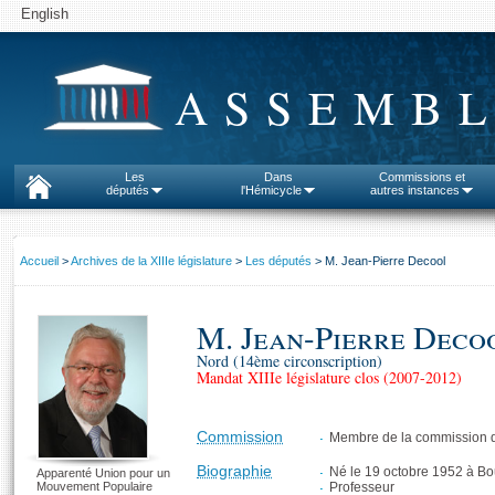
English
ASSEMBL
Les
Dans
Commissions et
députés
l'Hémicycle
autres instances
Accueil
>
Archives de la XIIIe législature
>
Les députés
> M. Jean-Pierre Decool
M. Jean-Pierre Deco
Nord (14ème circonscription)
Mandat XIIIe législature clos (2007-2012)
Commission
Membre de la commission d
Biographie
Né le 19 octobre 1952 à Bo
Apparenté Union pour un
Mouvement Populaire
Professeur