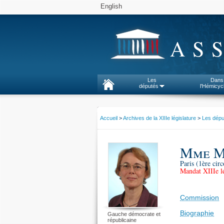
English
AS
Les
Dans
députés
l'Hémicyc
Accueil
>
Archives de la XIIIe législature
>
Les dépu
Mme M
Paris (1ère circ
Mandat XIIIe lé
Commission
Biographie
Gauche démocrate et
républicaine