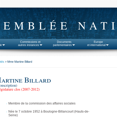
SEMBLÉE NAT
Commissions et
Documents
Europe
le
autres instances
parlementaires
et international
tés
> Mme Martine Billard
artine Billard
onscription)
gislature clos (2007-2012)
Membre de la commission des affaires sociales
Née le 7 octobre 1952 à Boulogne-Billancourt (Hauts-de-
Seine)