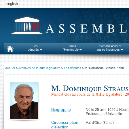
English
ASSEMBL
Les
Dans
Commissions et
députés
l'Hémicycle
autres instances
Accueil
>
Archives de la XIIIe législature
>
Les députés
> M. Dominique Strauss-Kahn
M. Dominique Strau
Mandat clos au cours de la XIIIe législature (
Biographie
Né le 25 avril 1949 à Neuil
Professeur d'Université
Circonscription
Val-d'Oise (8ème)
d'élection