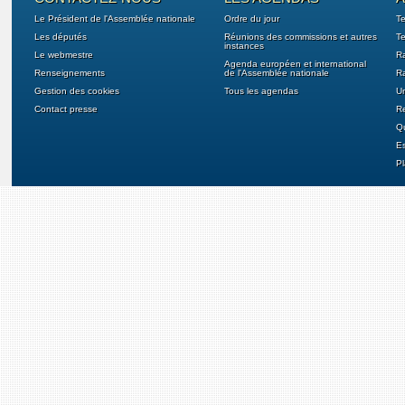
Le Président de l'Assemblée nationale
Ordre du jour
T
Les députés
Réunions des commissions et autres
Te
instances
Le webmestre
Ra
Agenda européen et international
Renseignements
de l'Assemblée nationale
Ra
Gestion des cookies
Tous les agendas
U
Contact presse
Re
Qu
E
Pl