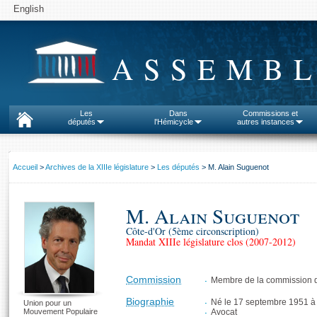
English
ASSEMBL
Les
Dans
Commissions et
députés
l'Hémicycle
autres instances
Accueil
>
Archives de la XIIIe législature
>
Les députés
> M. Alain Suguenot
M. Alain Suguenot
Côte-d'Or (5ème circonscription)
Mandat XIIIe législature clos (2007-2012)
Commission
Membre de la commission d
Biographie
Né le 17 septembre 1951 à
Union pour un
Mouvement Populaire
Avocat