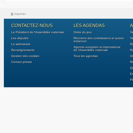
Imprimer
CONTACTEZ-NOUS
LES AGENDAS
A
Le Président de l'Assemblée nationale
Ordre du jour
T
Les députés
Réunions des commissions et autres
Te
instances
Le webmestre
Ra
Agenda européen et international
Renseignements
de l'Assemblée nationale
Ra
Gestion des cookies
Tous les agendas
U
Contact presse
Re
Qu
E
Pl