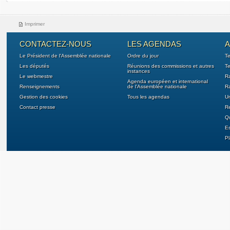
Imprimer
CONTACTEZ-NOUS
LES AGENDAS
A
Le Président de l'Assemblée nationale
Ordre du jour
T
Les députés
Réunions des commissions et autres
Te
instances
Le webmestre
Ra
Agenda européen et international
Renseignements
de l'Assemblée nationale
Ra
Gestion des cookies
Tous les agendas
U
Contact presse
Re
Qu
E
Pl