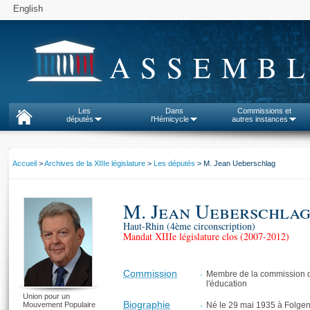
English
ASSEMBL
Les
Dans
Commissions et
députés
l'Hémicycle
autres instances
Accueil
>
Archives de la XIIIe législature
>
Les députés
> M. Jean Ueberschlag
M. Jean Ueberschla
Haut-Rhin (4ème circonscription)
Mandat XIIIe législature clos (2007-2012)
Commission
Membre de la commission des
l'éducation
Union pour un
Biographie
Mouvement Populaire
Né le 29 mai 1935 à Folge