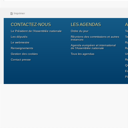
Imprimer
CONTACTEZ-NOUS
LES AGENDAS
A
Le Président de l'Assemblée nationale
Ordre du jour
T
Les députés
Réunions des commissions et autres
Te
instances
Le webmestre
Ra
Agenda européen et international
Renseignements
de l'Assemblée nationale
Ra
Gestion des cookies
Tous les agendas
U
Contact presse
Re
Qu
E
Pl