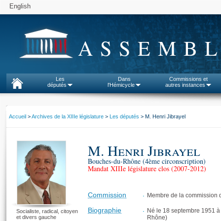
English
ASSEMBL
Les
Dans
Commissions et
députés
l'Hémicycle
autres instances
Accueil
>
Archives de la XIIIe législature
>
Les députés
> M. Henri Jibrayel
M. Henri Jibrayel
Bouches-du-Rhône (4ème circonscription)
Mandat XIIIe législature clos (2007-2012)
Commission
Membre de la commission d
Biographie
Né le 18 septembre 1951 à
Socialiste, radical, citoyen
et divers gauche
Rhône)